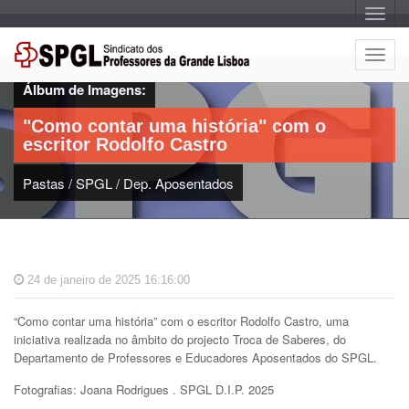
A
l
t
e
A
r
l
n
Álbum de Imagens:
a
t
r
e
n
"Como contar uma história" com o
a
r
v
escritor Rodolfo Castro
n
e
g
a
a
Pastas
/
SPGL
/
Dep. Aposentados
r
ç
n
ã
o
a
v
e
g
24 de janeiro de 2025 16:16:00
a
ç
“Como contar uma história” com o escritor Rodolfo Castro, uma
ã
iniciativa realizada no âmbito do projecto Troca de Saberes, do
o
Departamento de Professores e Educadores Aposentados do SPGL.
Fotografias: Joana Rodrigues . SPGL D.I.P. 2025