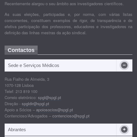
Recentemente alargou o seu âmbito aos investigadores científicos.
As suas eleições, participadas e, por norma, com várias listas
concorrentes, constituem exemplos de rigor, de transparência e de
efetiva participação dos professores, educadores e investigadores na
definição das linhas mestras da ação sindical.
Contactos
Sede e Serviços Médicos
Rua Fialho de Almeida, 3
1070-128 Lisboa
Telef: 213 819 100
Correio eletrónico:
spgl@spgl.pt
Direção -
spgldir@spgl.pt
Apoio a Sócios –
apoiosocios@spgl.pt
Contencioso/Advogados –
contencioso@spgl.pt
Abrantes