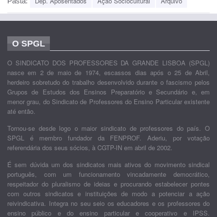
Dep. Aposentados
Ação Sociocultural
Arquivo
Pasta:
O SPGL
O SINDICATO DOS PROFESSORES DA GRANDE LISBOA (SPGL)
nasce em 2 de maio de 1974, escassos dias após o 25 de Abril,
herdeiro sobretudo do trabalho desenvolvido durante o fascismo pelos
Grupos de Estudos dos Ensinos Preparatório e Secundário e, em
menor grau, do Sindicato de Professores do Ensino Particular existente
até então.
Tornou-se desde logo o maior sindicato de professores do país. O
SPGL é membro fundador da FENPROF. Aderiu, por votação
referendária dos seus sócios, à CGTP-IN em abril de 2002.
É sem dúvida um dos sindicatos mais ativos do movimento sindical
português, com um funcionamento vincadamente democrático,
respeitador do pluralismo de ideias e procurando estabelecer pontes
com outros sindicatos e instituições de modo a potenciar a ação
reivindicativa. Integra no seu seio os educadores e os professores do
ensino público e do ensino particular e cooperativo e IPSS.