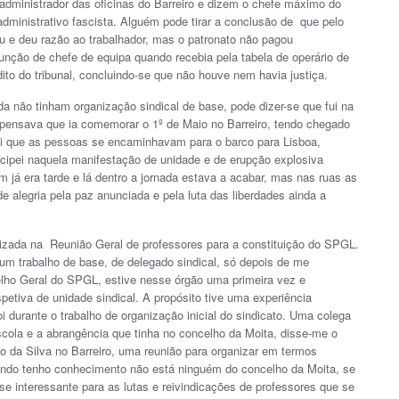
administrador das oficinas do Barreiro e dizem o chefe máximo do
 e administrativo fascista. Alguém pode tirar a conclusão de que pelo
nou e deu razão ao trabalhador, mas o patronato não pagou
função de chefe de equipa quando recebia pela tabela de operário de
edito do tribunal, concluindo-se que não houve nem havia justiça.
da não tinham organização sindical de base, pode dizer-se que fui na
 pensava que ia comemorar o 1º de Maio no Barreiro, tendo chegado
cebi que as pessoas se encaminhavam para o barco para Lisboa,
icipei naquela manifestação de unidade e de erupção explosiva
m já era tarde e lá dentro a jornada estava a acabar, mas nas ruas as
 alegria pela paz anunciada e pela luta das liberdades ainda a
zada na Reunião Geral de professores para a constituição do SPGL.
 um trabalho de base, de delegado sindical, só depois de me
selho Geral do SPGL, estive nesse órgão uma primeira vez e
petiva de unidade sindical. A propósito tive uma experiência
i durante o trabalho de organização inicial do sindicato. Uma colega
cola e a abrangência que tinha no concelho da Moita, disse-me o
do da Silva no Barreiro, uma reunião para organizar em termos
egundo tenho conhecimento não está ninguém do concelho da Moita, se
se interessante para as lutas e reivindicações de professores que se