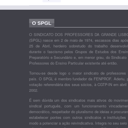
O SPGL
O SINDICATO DOS PROFESSORES DA GRANDE LISB
(SPGL) nasce em 2 de maio de 1974, escassos dias apó
25 de Abril, herdeiro sobretudo do trabalho desenvolv
durante o fascismo pelos Grupos de Estudos dos Ensi
Preparatório e Secundário e, em menor grau, do Sindicato
Professores do Ensino Particular existente até então.
Tornou-se desde logo o maior sindicato de professores
país. O SPGL é membro fundador da FENPROF. Aderiu, 
votação referendária dos seus sócios, à CGTP-IN em abril
2002.
É sem dúvida um dos sindicatos mais ativos do movime
sindical português, com um funcionamento vincadame
democrático, respeitador do pluralismo de ideias e procura
estabelecer pontes com outros sindicatos e instituições
modo a potenciar a ação reivindicativa. Integra no seu seio