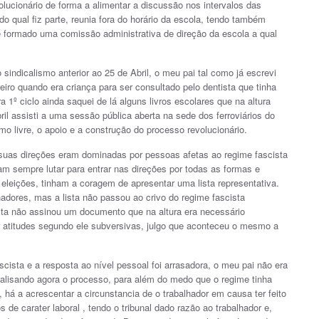
olucionário de forma a alimentar a discussão nos intervalos das
 qual fiz parte, reunia fora do horário da escola, tendo também
e formado uma comissão administrativa de direção da escola a qual
indicalismo anterior ao 25 de Abril, o meu pai tal como já escrevi
arreiro quando era criança para ser consultado pelo dentista que tinha
a 1º ciclo ainda saquei de lá alguns livros escolares que na altura
il assisti a uma sessão pública aberta na sede dos ferroviários do
ismo livre, o apoio e a construção do processo revolucionário.
s suas direções eram dominadas por pessoas afetas ao regime fascista
ram sempre lutar para entrar nas direções por todas as formas e
eleições, tinham a coragem de apresentar uma lista representativa.
hadores, mas a lista não passou ao crivo do regime fascista
ita não assinou um documento que na altura era necessário
r atitudes segundo ele subversivas, julgo que aconteceu o mesmo a
cista e a resposta ao nível pessoal foi arrasadora, o meu pai não era
nalisando agora o processo, para além do medo que o regime tinha
re, há a acrescentar a circunstancia de o trabalhador em causa ter feito
 de carater laboral , tendo o tribunal dado razão ao trabalhador e,