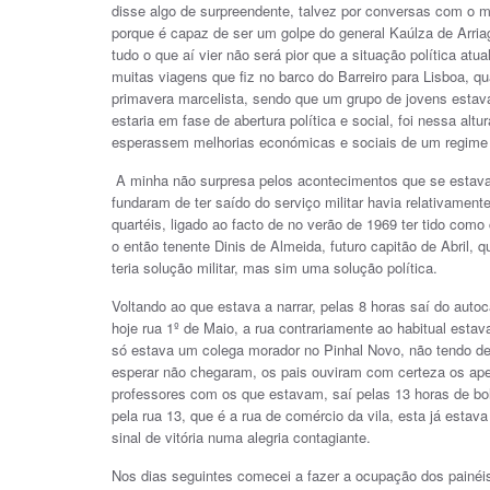
disse algo de surpreendente, talvez por conversas com o meu
porque é capaz de ser um golpe do general Kaúlza de Arriag
tudo o que aí vier não será pior que a situação política atu
muitas viagens que fiz no barco do Barreiro para Lisboa,
primavera marcelista, sendo que um grupo de jovens esta
estaria em fase de abertura política e social, foi nessa al
esperassem melhorias económicas e sociais de um regime 
A minha não surpresa pelos acontecimentos que se estava
fundaram de ter saído do serviço militar havia relativamen
quartéis, ligado ao facto de no verão de 1969 ter tido com
o então tenente Dinis de Almeida, futuro capitão de Abril, q
teria solução militar, mas sim uma solução política.
Voltando ao que estava a narrar, pelas 8 horas saí do autoc
hoje rua 1º de Maio, a rua contrariamente ao habitual esta
só estava um colega morador no Pinhal Novo, não tendo de
esperar não chegaram, os pais ouviram com certeza os ape
professores com os que estavam, saí pelas 13 horas de b
pela rua 13, que é a rua de comércio da vila, esta já esta
sinal de vitória numa alegria contagiante.
Nos dias seguintes comecei a fazer a ocupação dos painéis