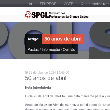
FENPROF
CGTP
Quero sindicalizar
Artigo:
50 anos de abril
Pastas
/
Informação
/
Opinião
23 de abril de 2024 14:45:00
50 anos de abril
Nota introdutória
O dia 25 de Abril de 1974 foi uma data marcante para a vir
Antes do dia 25 de Abril de 1974 vivia-se há cerca de 40 a
devemos esquecer os homens e mulheres que lutaram, organ