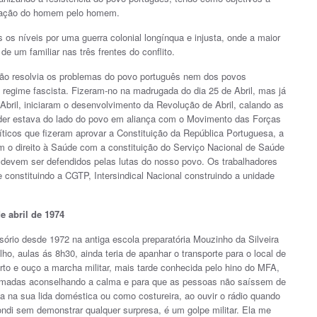
oração do homem pelo homem.
s os níveis por uma guerra colonial longínqua e injusta, onde a maior
de um familiar nas três frentes do conflito.
 não resolvia os problemas do povo português nem dos povos
 regime fascista. Fizeram-no na madrugada do dia 25 de Abril, mas já
Abril, iniciaram o desenvolvimento da Revolução de Abril, calando as
er estava do lado do povo em aliança com o Movimento das Forças
íticos que fizeram aprovar a Constituição da República Portuguesa, a
om o direito à Saúde com a constituição do Serviço Nacional de Saúde
 devem ser defendidos pelas lutas do nosso povo. Os trabalhadores
 constituindo a CGTP, Intersindical Nacional construindo a unidade
e abril de 1974
sório desde 1972 na antiga escola preparatória Mouzinho da Silveira
lho, aulas ás 8h30, ainda teria de apanhar o transporte para o local de
rto e ouço a marcha militar, mais tarde conhecida pelo hino do MFA,
rmadas aconselhando a calma e para que as pessoas não saíssem de
 na sua lida doméstica ou como costureira, ao ouvir o rádio quando
ondi sem demonstrar qualquer surpresa, é um golpe militar. Ela me