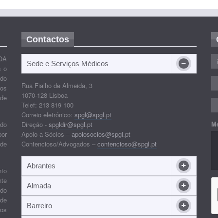
Contactos
OA
Sede e Serviços Médicos
s o
ido
Rua Fialho de Almeida, 3
nos
1070-128 Lisboa
 de
Telef: 213 819 100
Correio eletrónico:
spgl@spgl.pt
M
 do
Direção -
spgldir@spgl.pt
por
Apoio a Sócios –
apoiosocios@spgl.pt
 de
Contencioso/Advogados –
contencioso@spgl.pt
Abrantes
nto
nte
Almada
ndo
 de
Barreiro
 os