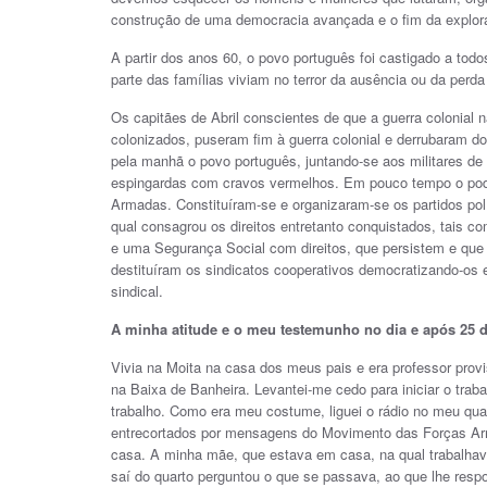
construção de uma democracia avançada e o fim da expl
A partir dos anos 60, o povo português foi castigado a todo
parte das famílias viviam no terror da ausência ou da perda 
Os capitães de Abril conscientes de que a guerra colonial
colonizados, puseram fim à guerra colonial e derrubaram do
pela manhã o povo português, juntando-se aos militares de 
espingardas com cravos vermelhos. Em pouco tempo o pod
Armadas. Constituíram-se e organizaram-se os partidos pol
qual consagrou os direitos entretanto conquistados, tais c
e uma Segurança Social com direitos, que persistem e que
destituíram os sindicatos cooperativos democratizando-os e
sindical.
A minha atitude e o meu testemunho no dia e após 25 d
Vivia na Moita na casa dos meus pais e era professor provi
na Baixa de Banheira. Levantei-me cedo para iniciar o traba
trabalho. Como era meu costume, liguei o rádio no meu qua
entrecortados por mensagens do Movimento das Forças A
casa. A minha mãe, que estava em casa, na qual trabalhava
saí do quarto perguntou o que se passava, ao que lhe resp