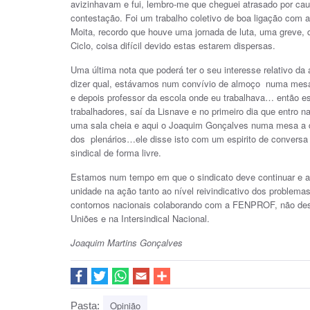
avizinhavam e fui, lembro-me que cheguei atrasado por cau
contestação. Foi um trabalho coletivo de boa ligação com 
Moita, recordo que houve uma jornada de luta, uma greve, 
Ciclo, coisa difícil devido estas estarem dispersas.
Uma última nota que poderá ter o seu interesse relativo da
dizer qual, estávamos num convívio de almoço numa mesa ci
e depois professor da escola onde eu trabalhava… então es
trabalhadores, saí da Lisnave e no primeiro dia que entro 
uma sala cheia e aqui o Joaquim Gonçalves numa mesa a diri
dos plenários…ele disse isto com um espirito de conversa 
sindical de forma livre.
Estamos num tempo em que o sindicato deve continuar e apr
unidade na ação tanto ao nível reivindicativo dos problemas
contornos nacionais colaborando com a FENPROF, não desc
Uniões e na Intersindical Nacional.
Joaquim Martins Gonçalves
Opinião
Pasta: