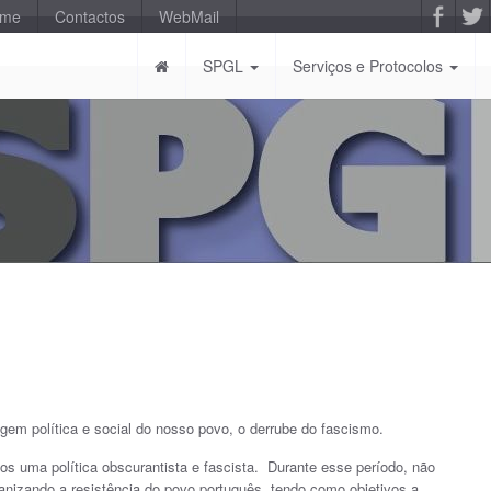
-me
Contactos
WebMail
SPGL
Serviços e Protocolos
agem política e social do nosso povo, o derrube do fascismo.
nos uma política obscurantista e fascista. Durante esse período, não
izando a resistência do povo português, tendo como objetivos a