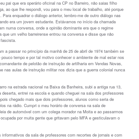
 pai que era operário oficinal na CP no Barreiro, não saias filho
a, ao que lhe respondi, vou para o meu local de trabalho, até porque
al. Para enquadrar o diálogo anterior, lembro-me de outro diálogo nas
 quando era um jovem estudante. Estávamos no início da chamada
vam numa conversa, onde a opinião dominante era que o regime
tura que um velho barreirense entrou na conversa e disse que não
fascista.
m a passar no princípio da manhã de 25 de abril de 1974 também se
te pouco tempo e por tal motivo conhecer o ambiente de mal estar nos
o comandante de pelotão de instrução de artilharia em Vendas Novas,
ue nas aulas de instrução militar nos dizia que a guerra colonial nunca
arro na estrada nacional na Baixa da Banheira, subi a antiga rua 13,
va deserta, entrei na escola e quando cheguei na sala dos professores
pois chegado mais que dois professores, alunos como seria de
los na rádio. Cumpri o meu horário de conversa na sala de
oleia de automóvel com um colega morador na Moita e ao passarmos
va ocupada por muita gente que gritavam pelo MFA e gesticulavam o
 informativos da sala de professores com recortes de jornais e com