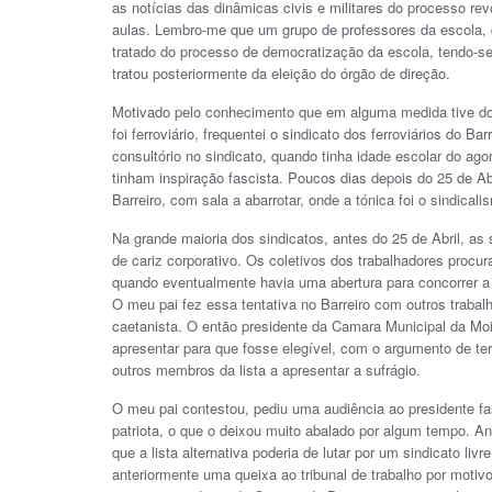
as notícias das dinâmicas civis e militares do processo rev
aulas. Lembro-me que um grupo de professores da escola, do
tratado do processo de democratização da escola, tendo-s
tratou posteriormente da eleição do órgão de direção.
Motivado pelo conhecimento que em alguma medida tive do s
foi ferroviário, frequentei o sindicato dos ferroviários do B
consultório no sindicato, quando tinha idade escolar do agor
tinham inspiração fascista. Poucos dias depois do 25 de Abr
Barreiro, com sala a abarrotar, onde a tónica foi o sindical
Na grande maioria dos sindicatos, antes do 25 de Abril, a
de cariz corporativo. Os coletivos dos trabalhadores procu
quando eventualmente havia uma abertura para concorrer a 
O meu pai fez essa tentativa no Barreiro com outros trabal
caetanista. O então presidente da Camara Municipal da Mo
apresentar para que fosse elegível, com o argumento de te
outros membros da lista a apresentar a sufrágio.
O meu pai contestou, pediu uma audiência ao presidente fas
patriota, o que o deixou muito abalado por algum tempo. A
que a lista alternativa poderia de lutar por um sindicato liv
anteriormente uma queixa ao tribunal de trabalho por motivos