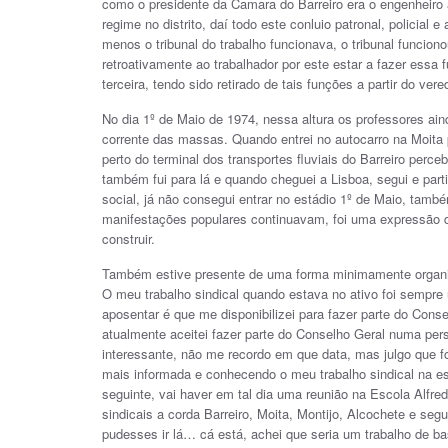
como o presidente da Camara do Barreiro era o engenheiro 
regime no distrito, daí todo este conluio patronal, policial
menos o tribunal do trabalho funcionava, o tribunal funcio
retroativamente ao trabalhador por este estar a fazer essa 
terceira, tendo sido retirado de tais funções a partir do ver
No dia 1º de Maio de 1974, nessa altura os professores ain
corrente das massas. Quando entrei no autocarro na Moita
perto do terminal dos transportes fluviais do Barreiro per
também fui para lá e quando cheguei a Lisboa, segui e part
social, já não consegui entrar no estádio 1º de Maio, també
manifestações populares continuavam, foi uma expressão de
construir.
Também estive presente de uma forma minimamente organi
O meu trabalho sindical quando estava no ativo foi sempre
aposentar é que me disponibilizei para fazer parte do Con
atualmente aceitei fazer parte do Conselho Geral numa pers
interessante, não me recordo em que data, mas julgo que fo
mais informada e conhecendo o meu trabalho sindical na es
seguinte, vai haver em tal dia uma reunião na Escola Alfre
sindicais a corda Barreiro, Moita, Montijo, Alcochete e s
pudesses ir lá… cá está, achei que seria um trabalho de ba