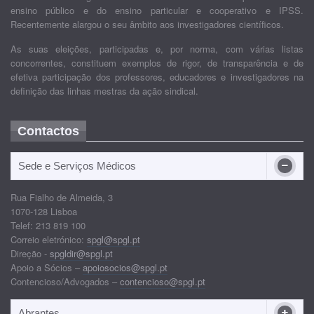
ensino público e do ensino particular e cooperativo e IPSS.
Recentemente alargou o seu âmbito aos investigadores científicos.
As suas eleições, participadas e, por norma, com várias listas
concorrentes, constituem exemplos de rigor, de transparência e de
efetiva participação dos professores, educadores e investigadores na
definição das linhas mestras da ação sindical.
Contactos
Sede e Serviços Médicos
Rua Fialho de Almeida, 3
1070-128 Lisboa
Telef: 213 819 100
Correio eletrónico:
spgl@spgl.pt
Direção -
spgldir@spgl.pt
Apoio a Sócios –
apoiosocios@spgl.pt
Contencioso/Advogados –
contencioso@spgl.pt
Abrantes