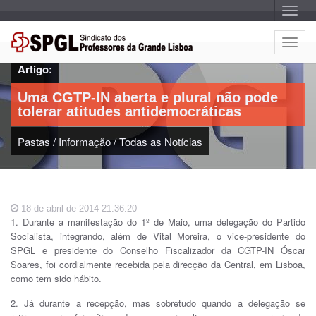
A
l
t
e
A
r
l
n
Artigo:
a
t
r
e
n
Uma CGTP-IN aberta e plural não pode
a
r
v
tolerar atitudes antidemocráticas
n
e
g
a
a
Pastas
/
Informação
/
Todas as Notícias
r
ç
n
ã
o
a
v
e
18 de abril de 2014 21:36:20
g
1. Durante a manifestação do 1º de Maio, uma delegação do Partido
a
Socialista, integrando, além de Vital Moreira, o vice-presidente do
ç
SPGL e presidente do Conselho Fiscalizador da CGTP-IN Óscar
ã
Soares, foi cordialmente recebida pela direcção da Central, em Lisboa,
o
como tem sido hábito.
2. Já durante a recepção, mas sobretudo quando a delegação se