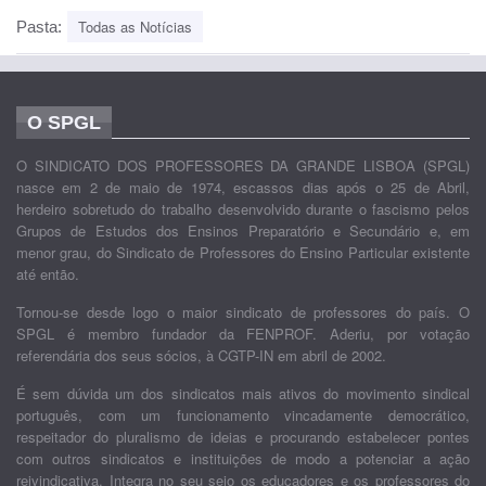
Todas as Notícias
Pasta:
O SPGL
O SINDICATO DOS PROFESSORES DA GRANDE LISBOA (SPGL)
nasce em 2 de maio de 1974, escassos dias após o 25 de Abril,
herdeiro sobretudo do trabalho desenvolvido durante o fascismo pelos
Grupos de Estudos dos Ensinos Preparatório e Secundário e, em
menor grau, do Sindicato de Professores do Ensino Particular existente
até então.
Tornou-se desde logo o maior sindicato de professores do país. O
SPGL é membro fundador da FENPROF. Aderiu, por votação
referendária dos seus sócios, à CGTP-IN em abril de 2002.
É sem dúvida um dos sindicatos mais ativos do movimento sindical
português, com um funcionamento vincadamente democrático,
respeitador do pluralismo de ideias e procurando estabelecer pontes
com outros sindicatos e instituições de modo a potenciar a ação
reivindicativa. Integra no seu seio os educadores e os professores do