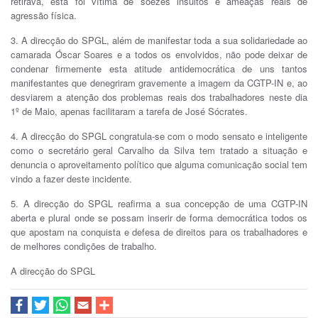
retirava, esta foi vítima de soezes insultos e ameaças reais de
agressão física.
3. A direcção do SPGL, além de manifestar toda a sua solidariedade ao
camarada Óscar Soares e a todos os envolvidos, não pode deixar de
condenar firmemente esta atitude antidemocrática de uns tantos
manifestantes que denegriram gravemente a imagem da CGTP-IN e, ao
desviarem a atenção dos problemas reais dos trabalhadores neste dia
1º de Maio, apenas facilitaram a tarefa de José Sócrates.
4. A direcção do SPGL congratula-se com o modo sensato e inteligente
como o secretário geral Carvalho da Silva tem tratado a situação e
denuncia o aproveitamento político que alguma comunicação social tem
vindo a fazer deste incidente.
5. A direcção do SPGL reafirma a sua concepção de uma CGTP-IN
aberta e plural onde se possam inserir de forma democrática todos os
que apostam na conquista e defesa de direitos para os trabalhadores e
de melhores condições de trabalho.
A direcção do SPGL