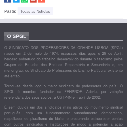
Todas as Notícias
Pasta:
O SPGL
O SINDICATO DOS PROFESSORES DA GRANDE LISBOA (SPGL)
nasce em 2 de maio de 1974, escassos dias após o 25 de Abril,
herdeiro sobretudo do trabalho desenvolvido durante o fascismo pelos
Grupos de Estudos dos Ensinos Preparatório e Secundário e, em
menor grau, do Sindicato de Professores do Ensino Particular existente
até então.
Tornou-se desde logo o maior sindicato de professores do país. O
SPGL é membro fundador da FENPROF. Aderiu, por votação
referendária dos seus sócios, à CGTP-IN em abril de 2002.
É sem dúvida um dos sindicatos mais ativos do movimento sindical
português, com um funcionamento vincadamente democrático,
respeitador do pluralismo de ideias e procurando estabelecer pontes
com outros sindicatos e instituições de modo a potenciar a ação