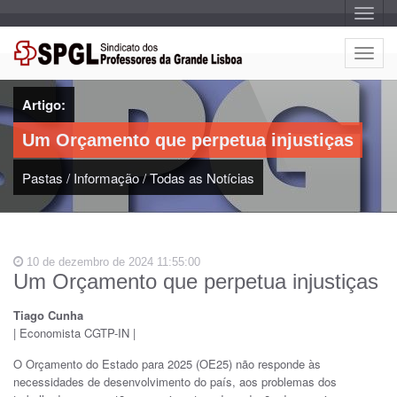
A
l
t
e
A
r
l
n
a
t
r
Artigo:
e
n
a
r
v
Um Orçamento que perpetua injustiças
n
e
g
a
a
Pastas
/
Informação
/
Todas as Notícias
r
ç
n
ã
o
a
v
e
10 de dezembro de 2024 11:55:00
g
Um Orçamento que perpetua injustiças
a
ç
Tiago Cunha
ã
| Economista CGTP-IN |
o
O Orçamento do Estado para 2025 (OE25) não responde às
necessidades de desenvolvimento do país, aos problemas dos