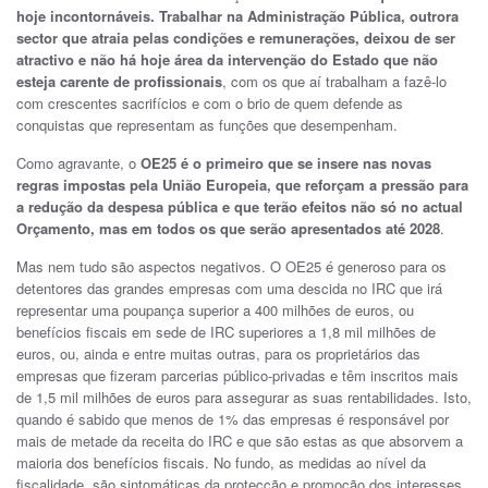
hoje incontornáveis. Trabalhar na Administração Pública, outrora
sector que atraia pelas condições e remunerações, deixou de ser
atractivo e não há hoje área da intervenção do Estado que não
esteja carente de profissionais
, com os que aí trabalham a fazê-lo
com crescentes sacrifícios e com o brio de quem defende as
conquistas que representam as funções que desempenham.
Como agravante, o
OE25 é o primeiro que se insere nas novas
regras impostas pela União Europeia, que reforçam a pressão para
a redução da despesa pública e que terão efeitos não só no actual
Orçamento, mas em todos os que serão apresentados até 2028
.
Mas nem tudo são aspectos negativos. O OE25 é generoso para os
detentores das grandes empresas com uma descida no IRC que irá
representar uma poupança superior a 400 milhões de euros, ou
benefícios fiscais em sede de IRC superiores a 1,8 mil milhões de
euros, ou, ainda e entre muitas outras, para os proprietários das
empresas que fizeram parcerias público-privadas e têm inscritos mais
de 1,5 mil milhões de euros para assegurar as suas rentabilidades. Isto,
quando é sabido que menos de 1% das empresas é responsável por
mais de metade da receita do IRC e que são estas as que absorvem a
maioria dos benefícios fiscais. No fundo, as medidas ao nível da
fiscalidade, são sintomáticas da protecção e promoção dos interesses