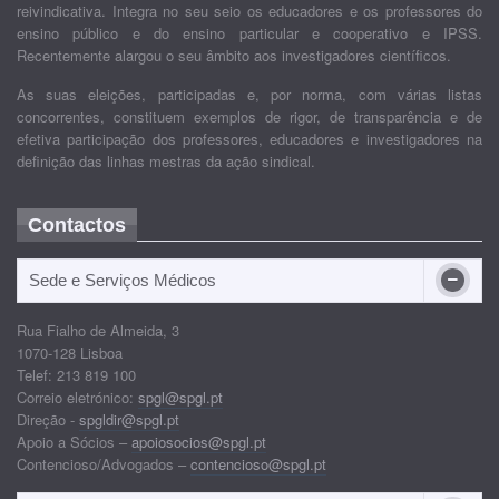
reivindicativa. Integra no seu seio os educadores e os professores do
ensino público e do ensino particular e cooperativo e IPSS.
Recentemente alargou o seu âmbito aos investigadores científicos.
As suas eleições, participadas e, por norma, com várias listas
concorrentes, constituem exemplos de rigor, de transparência e de
efetiva participação dos professores, educadores e investigadores na
definição das linhas mestras da ação sindical.
Contactos
Sede e Serviços Médicos
Rua Fialho de Almeida, 3
1070-128 Lisboa
Telef: 213 819 100
Correio eletrónico:
spgl@spgl.pt
Direção -
spgldir@spgl.pt
Apoio a Sócios –
apoiosocios@spgl.pt
Contencioso/Advogados –
contencioso@spgl.pt