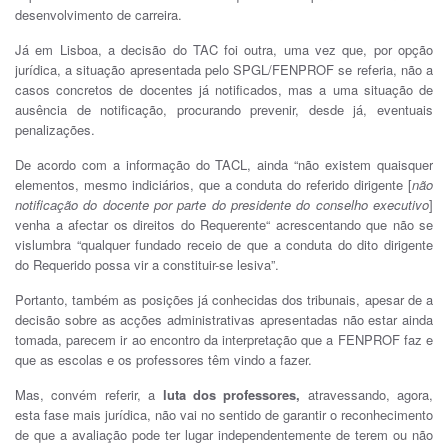
desenvolvimento de carreira.
Já em Lisboa, a decisão do TAC foi outra, uma vez que, por opção
jurídica, a situação apresentada pelo SPGL/FENPROF se referia, não a
casos concretos de docentes já notificados, mas a uma situação de
ausência de notificação, procurando prevenir, desde já, eventuais
penalizações.
De acordo com a informação do TACL, ainda “não existem quaisquer
elementos, mesmo indiciários, que a conduta do referido dirigente [
não
notificação do docente por parte do presidente do conselho executivo
]
venha a afectar os direitos do Requerente“ acrescentando que não se
vislumbra “qualquer fundado receio de que a conduta do dito dirigente
do Requerido possa vir a constituir-se lesiva”.
Portanto, também as posições já conhecidas dos tribunais, apesar de a
decisão sobre as acções administrativas apresentadas não estar ainda
tomada, parecem ir ao encontro da interpretação que a FENPROF faz e
que as escolas e os professores têm vindo a fazer.
Mas, convém referir, a
luta dos professores,
atravessando, agora,
esta fase mais jurídica, não vai no sentido de garantir o reconhecimento
de que a avaliação pode ter lugar independentemente de terem ou não