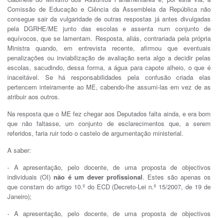
Comissão de Educação e Ciência da Assembleia da República não
consegue sair da vulgaridade de outras respostas já antes divulgadas
pela DGRHE/ME junto das escolas e assenta num conjunto de
equívocos, que se lamentam. Resposta, aliás, contrariada pela própria
Ministra quando, em entrevista recente, afirmou que eventuais
penalizações ou inviabilização de avaliação seria algo a decidir pelas
escolas, sacudindo, dessa forma, a água para capote alheio, o que é
inaceitável. Se há responsabilidades pela confusão criada elas
pertencem inteiramente ao ME, cabendo-lhe assumi-las em vez de as
atribuir aos outros.
Na resposta que o ME fez chegar aos Deputados falta ainda, e era bom
que não faltasse, um conjunto de esclarecimentos que, a serem
referidos, faria ruir todo o castelo de argumentação ministerial.
A saber:
- A apresentação, pelo docente, de uma proposta de objectivos
individuais (OI)
não é um dever profissional
. Estes são apenas os
que constam do artigo 10.º do ECD (Decreto-Lei n.º 15/2007, de 19 de
Janeiro);
- A apresentação, pelo docente, de uma proposta de objectivos