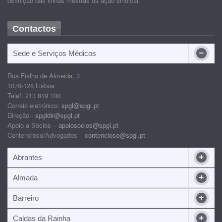
definição das linhas mestras da ação sindical.
Contactos
Sede e Serviços Médicos
Rua Fialho de Almeida, 3
1070-128 Lisboa
Telef: 213 819 100
Correio eletrónico:
spgl@spgl.pt
Direção -
spgldir@spgl.pt
Apoio a Sócios –
apoiosocios@spgl.pt
Contencioso/Advogados –
contencioso@spgl.pt
Abrantes
Almada
Barreiro
Caldas da Rainha