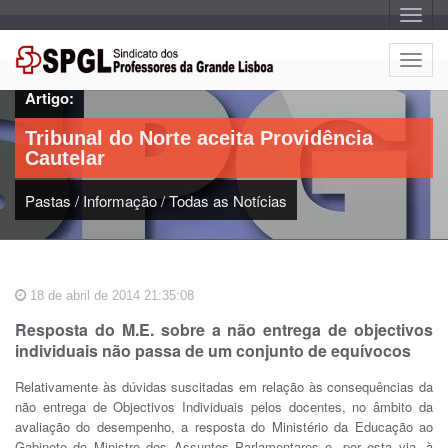
A
l
t
e
A
r
l
n
Artigo:
a
t
r
e
n
Tribunal do Norte aceita Providência
a
r
v
Cautelar
n
e
g
a
a
Pastas
/
Informação
/
Todas as Notícias
r
ç
n
ã
o
a
v
e
18 de abril de 2014 21:35:08
g
a
Resposta do M.E. sobre a não entrega de objectivos
ç
individuais não passa de um conjunto de equívocos
ã
o
Relativamente às dúvidas suscitadas em relação às consequências da
não entrega de Objectivos Individuais pelos docentes, no âmbito da
avaliação do desempenho, a resposta do Ministério da Educação ao
Gabinete do Ministro dos Assuntos Parlamentares e, por esta via, à