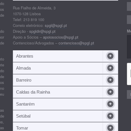
ido
Rua Fialho de Almeida, 3
nos
1070-128 Lisboa
 de
Telef: 213 819 100
Correio eletrónico:
spgl@spgl.pt
M
 do
Direção -
spgldir@spgl.pt
por
Apoio a Sócios –
apoiosocios@spgl.pt
 de
Contencioso/Advogados –
contencioso@spgl.pt
Abrantes
nto
nte
Almada
ndo
 de
Barreiro
 os
ino
Caldas da Rainha
seu
Santarém
ias
 de
Setúbal
es,
ras
Tomar