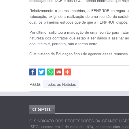
colocação dos DCE e dos DACL, sendo informada que hoje f
Relativamente a outras matérias, a FENPROF entregou um
Educação, exigindo a realização de uma reunião de carácte
qual, os primeiros estudos que de que a FENPROF dispõe, 
Por último, solicitou a marcação de uma reunião para trata
natureza dos contratos que estão a ser dados a assinar ao
ano inteiro e, portanto, são a termo certo.
O Ministério da Educação ficou de agendar essas reuniões.
Todas as Notícias
Pasta:
O SPGL
O SINDICATO DOS PROFESSORES DA GRANDE LISB
(SPGL) nasce em 2 de maio de 1974, escassos dias apó