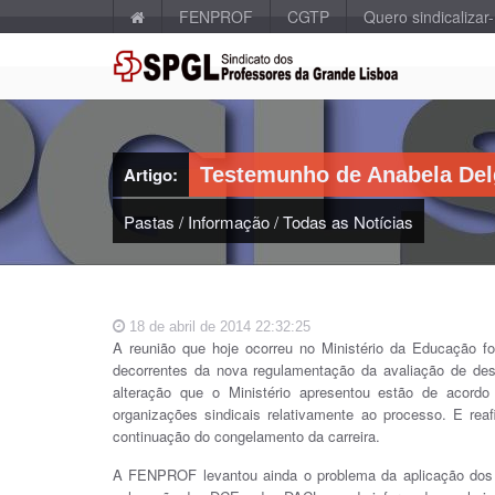
FENPROF
CGTP
Quero sindicalizar
Artigo:
Testemunho de Anabela De
Pastas
/
Informação
/
Todas as Notícias
18 de abril de 2014 22:32:25
A reunião que hoje ocorreu no Ministério da Educação fo
decorrentes da nova regulamentação da avaliação de de
alteração que o Ministério apresentou estão de acord
organizações sindicais relativamente ao processo. E re
continuação do congelamento da carreira.
A FENPROF levantou ainda o problema da aplicação dos 