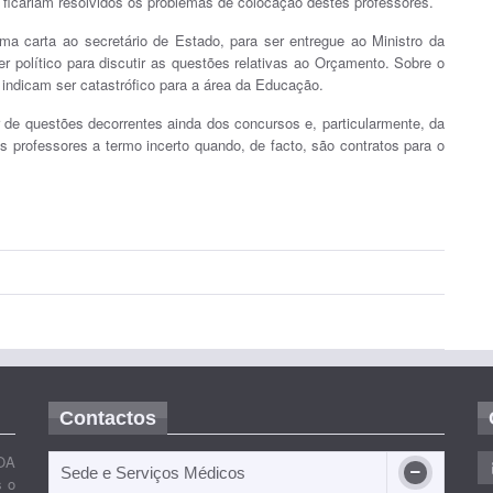
icariam resolvidos os problemas de colocação destes professores.
a carta ao secretário de Estado, para ser entregue ao Ministro da
r político para discutir as questões relativas ao Orçamento. Sobre o
indicam ser catastrófico para a área da Educação.
r de questões decorrentes ainda dos concursos e, particularmente, da
s professores a termo incerto quando, de facto, são contratos para o
Contactos
OA
Sede e Serviços Médicos
s o