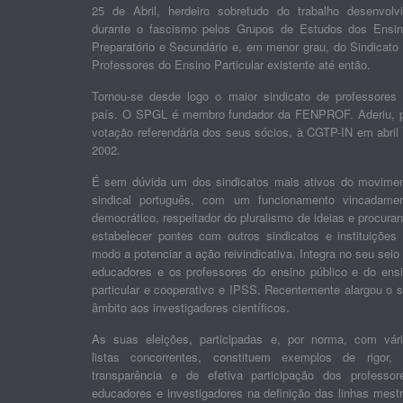
25 de Abril, herdeiro sobretudo do trabalho desenvolv
durante o fascismo pelos Grupos de Estudos dos Ensi
Preparatório e Secundário e, em menor grau, do Sindicato
Professores do Ensino Particular existente até então.
Tornou-se desde logo o maior sindicato de professores
país. O SPGL é membro fundador da FENPROF. Aderiu, 
votação referendária dos seus sócios, à CGTP-IN em abril
2002.
É sem dúvida um dos sindicatos mais ativos do movime
sindical português, com um funcionamento vincadame
democrático, respeitador do pluralismo de ideias e procura
estabelecer pontes com outros sindicatos e instituições
modo a potenciar a ação reivindicativa. Integra no seu seio
educadores e os professores do ensino público e do ens
particular e cooperativo e IPSS. Recentemente alargou o 
âmbito aos investigadores científicos.
As suas eleições, participadas e, por norma, com vár
listas concorrentes, constituem exemplos de rigor,
transparência e de efetiva participação dos professor
educadores e investigadores na definição das linhas mest