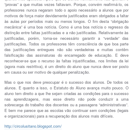
“provas” a que muitas vezes faltavam. Porque, convém reafirmá-lo, os
professores nunca negaram todo o apoio necessário a alunos que por
motivos de força maior devidamente justificados eram obrigados a faltar
às aulas por períodos mais ou menos longos. O fim desta “obrigação
mecânica” é uma boa notícia. Como é uma boa notícia o regresso da
distinção entre faltas justificadas e a não justificadas. Relativamente às
justificadas, porém, torna-se necessário garantir a “verdade” das
justificações. Todos os professores têm consciência de que boa parte
das justificações entregues não são verdadeiras e muitas contêm
falsificação das assinaturas do encarregado de educação. E deve
reconhecer-se que o recurso às faltas injustificadas, nos limites da lei
(agora mais restritiva), é um direito do aluno que nunca deve ser posto
em causa ou ser motivo de qualquer penalização.
Mas o que nos deve preocupar é o sucesso dos alunos. De todos os
alunos. E quanto a isso, o Estatuto do Aluno avança muito pouco. O
aluno tem direito a que lhe sejam criadas as condições para o sucesso
nas aprendizagens, mas esse direito não pode conduzir a uma
sobrecarga do trabalho dos docentes ou a passagens “administrativas”.
E bem me parece que as escolas vão continuar sem condições (legais
e organizacionais) para a recuperação dos alunos mais difíceis.
http://circolusitano.blogspot.com/