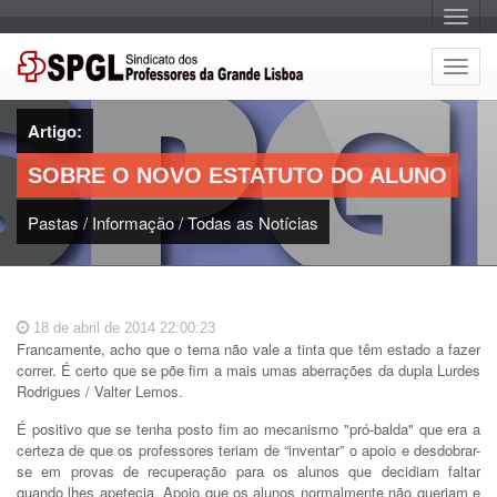
A
l
t
e
A
r
l
n
a
t
r
Artigo:
e
n
a
r
v
SOBRE O NOVO ESTATUTO DO ALUNO
n
e
g
a
a
Pastas
/
Informação
/
Todas as Notícias
r
ç
n
ã
o
a
v
e
18 de abril de 2014 22:00:23
g
Francamente, acho que o tema não vale a tinta que têm estado a fazer
a
correr. É certo que se põe fim a mais umas aberrações da dupla Lurdes
ç
Rodrigues / Valter Lemos.
ã
o
É positivo que se tenha posto fim ao mecanismo "pró-balda" que era a
certeza de que os professores teriam de “inventar” o apoio e desdobrar-
se em provas de recuperação para os alunos que decidiam faltar
quando lhes apetecia. Apoio que os alunos normalmente não queriam e