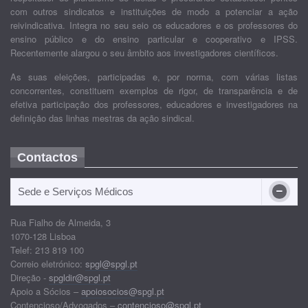
com outros sindicatos e instituições de modo a potenciar a ação
reivindicativa. Integra no seu seio os educadores e os professores do
ensino público e do ensino particular e cooperativo e IPSS.
Recentemente alargou o seu âmbito aos investigadores científicos.
As suas eleições, participadas e, por norma, com várias listas
concorrentes, constituem exemplos de rigor, de transparência e de
efetiva participação dos professores, educadores e investigadores na
definição das linhas mestras da ação sindical.
Contactos
Sede e Serviços Médicos
Rua Fialho de Almeida, 3
1070-128 Lisboa
Telef: 213 819 100
Correio eletrónico:
spgl@spgl.pt
Direção -
spgldir@spgl.pt
Apoio a Sócios –
apoiosocios@spgl.pt
Contencioso/Advogados –
contencioso@spgl.pt