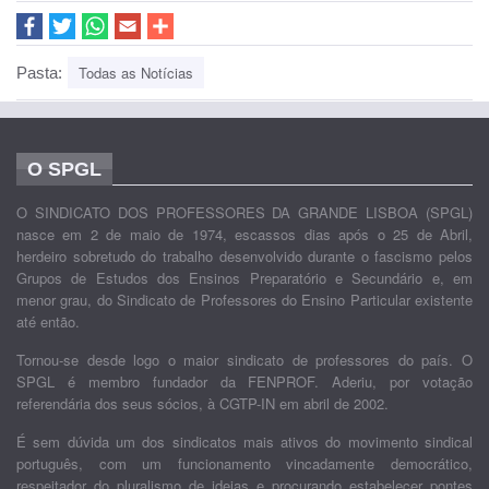
Todas as Notícias
Pasta:
O SPGL
O SINDICATO DOS PROFESSORES DA GRANDE LISBOA (SPGL)
nasce em 2 de maio de 1974, escassos dias após o 25 de Abril,
herdeiro sobretudo do trabalho desenvolvido durante o fascismo pelos
Grupos de Estudos dos Ensinos Preparatório e Secundário e, em
menor grau, do Sindicato de Professores do Ensino Particular existente
até então.
Tornou-se desde logo o maior sindicato de professores do país. O
SPGL é membro fundador da FENPROF. Aderiu, por votação
referendária dos seus sócios, à CGTP-IN em abril de 2002.
É sem dúvida um dos sindicatos mais ativos do movimento sindical
português, com um funcionamento vincadamente democrático,
respeitador do pluralismo de ideias e procurando estabelecer pontes