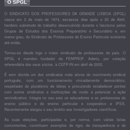
O SPGL
O SINDICATO DOS PROFESSORES DA GRANDE LISBOA (SPGL)
nasce em 2 de maio de 1974, escassos dias após o 25 de Abril,
herdeiro sobretudo do trabalho desenvolvido durante o fascismo pelos
Grupos de Estudos dos Ensinos Preparatório e Secundário e, em
menor grau, do Sindicato de Professores do Ensino Particular existente
até então.
Tornou-se desde logo o maior sindicato de professores do país. O
SPGL é membro fundador da FENPROF. Aderiu, por votação
referendária dos seus sócios, à CGTP-IN em abril de 2002.
É sem dúvida um dos sindicatos mais ativos do movimento sindical
português, com um funcionamento vincadamente democrático,
respeitador do pluralismo de ideias e procurando estabelecer pontes
com outros sindicatos e instituições de modo a potenciar a ação
reivindicativa. Integra no seu seio os educadores e os professores do
ensino público e do ensino particular e cooperativo e IPSS.
Recentemente alargou o seu âmbito aos investigadores científicos.
As suas eleições, participadas e, por norma, com várias listas
concorrentes, constituem exemplos de rigor, de transparência e de