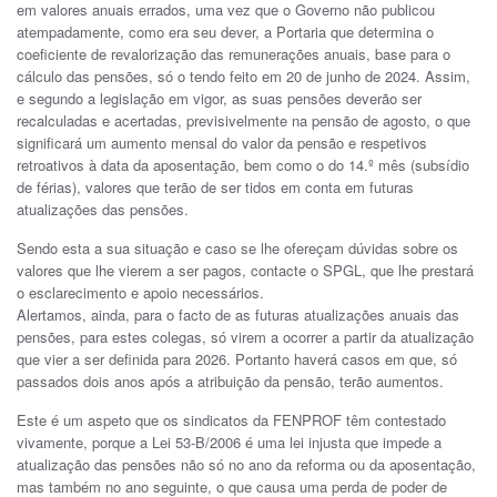
em valores anuais errados, uma vez que o Governo não publicou
atempadamente, como era seu dever, a Portaria que determina o
coeficiente de revalorização das remunerações anuais, base para o
cálculo das pensões, só o tendo feito em 20 de junho de 2024. Assim,
e segundo a legislação em vigor, as suas pensões deverão ser
recalculadas e acertadas, previsivelmente na pensão de agosto, o que
significará um aumento mensal do valor da pensão e respetivos
retroativos à data da aposentação, bem como o do 14.º mês (subsídio
de férias), valores que terão de ser tidos em conta em futuras
atualizações das pensões.
Sendo esta a sua situação e caso se lhe ofereçam dúvidas sobre os
valores que lhe vierem a ser pagos, contacte o SPGL, que lhe prestará
o esclarecimento e apoio necessários.
Alertamos, ainda, para o facto de as futuras atualizações anuais das
pensões, para estes colegas, só virem a ocorrer a partir da atualização
que vier a ser definida para 2026. Portanto haverá casos em que, só
passados dois anos após a atribuição da pensão, terão aumentos.
Este é um aspeto que os sindicatos da FENPROF têm contestado
vivamente, porque a Lei 53-B/2006 é uma lei injusta que impede a
atualização das pensões não só no ano da reforma ou da aposentação,
mas também no ano seguinte, o que causa uma perda de poder de