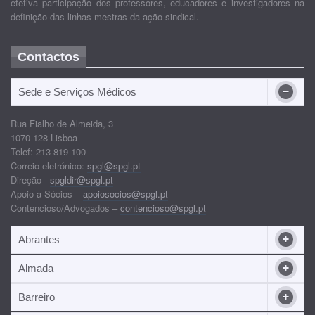
efetiva participação dos professores, educadores e investigadores na
definição das linhas mestras da ação sindical.
Contactos
Sede e Serviços Médicos
Rua Fialho de Almeida, 3
1070-128 Lisboa
Telef: 213 819 100
Correio eletrónico:
spgl@spgl.pt
Direção -
spgldir@spgl.pt
Apoio a Sócios –
apoiosocios@spgl.pt
Contencioso/Advogados –
contencioso@spgl.pt
Abrantes
Almada
Barreiro