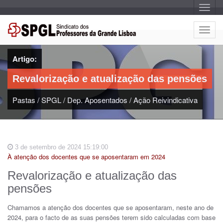
A
l
t
e
A
r
l
n
a
t
r
Artigo:
e
n
a
r
v
Revalorização e atualização das pensões
n
e
g
a
a
Pastas
/
SPGL
/
Dep. Aposentados
/
Ação Reivindicativa
r
ç
n
ã
o
a
v
e
3 de setembro de 2024 15:19:00
g
À atenção dos docentes que se aposentaram em 2024
a
ç
Revalorização e atualização das
ã
pensões
o
Chamamos a atenção dos docentes que se aposentaram, neste ano de
2024, para o facto de as suas pensões terem sido calculadas com base