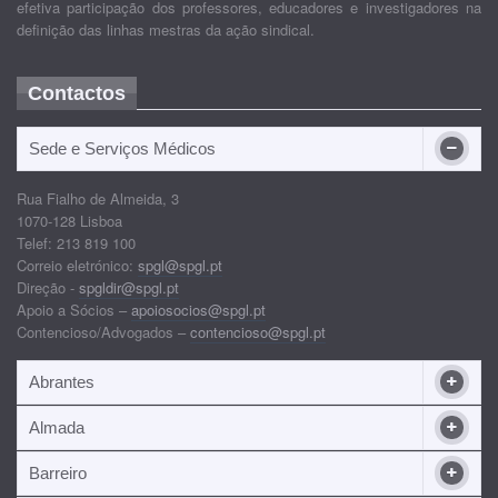
efetiva participação dos professores, educadores e investigadores na
definição das linhas mestras da ação sindical.
Contactos
Sede e Serviços Médicos
Rua Fialho de Almeida, 3
1070-128 Lisboa
Telef: 213 819 100
Correio eletrónico:
spgl@spgl.pt
Direção -
spgldir@spgl.pt
Apoio a Sócios –
apoiosocios@spgl.pt
Contencioso/Advogados –
contencioso@spgl.pt
Abrantes
Almada
Barreiro