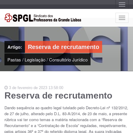
A
l
t
e
A
r
l
n
a
t
r
e
n
a
r
v
Artigo:
Reserva de recrutamento
n
e
g
a
a
Pastas
/
Legislação
/
Consultório Jurídico
r
ç
n
ã
o
a
v
e
3 de fevereiro de 2023 13:58:00
g
Reserva de recrutamento
a
ç
Dando sequência ao quadro legal tutelado pelo Decreto-Lei nº 132/2012,
ã
de 27 de julho, alterado pelo D.L. 83-A/2014, de 23 de maio, a presente
o
rúbrica vai ter como temas a matéria relacionada com a “Reserva de
Recrutamento” e a “Contratação de Escola” reguladas, respetivamente,
pelos artigos 36º e 37º do referido diploma legal. As supra indicadas