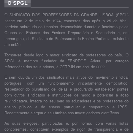
O SPGL
O SINDICATO DOS PROFESSORES DA GRANDE LISBOA (SPGL)
nasce em 2 de maio de 1974, escassos dias após o 25 de Abril,
herdeiro sobretudo do trabalho desenvolvido durante o fascismo pelos
Grupos de Estudos dos Ensinos Preparatório e Secundário e, em
menor grau, do Sindicato de Professores do Ensino Particular existente
até então.
Tornou-se desde logo o maior sindicato de professores do país. O
SPGL é membro fundador da FENPROF. Aderiu, por votação
referendária dos seus sócios, à CGTP-IN em abril de 2002.
É sem dúvida um dos sindicatos mais ativos do movimento sindical
português, com um funcionamento vincadamente democrático,
respeitador do pluralismo de ideias e procurando estabelecer pontes
com outros sindicatos e instituições de modo a potenciar a ação
reivindicativa. Integra no seu seio os educadores e os professores do
ensino público e do ensino particular e cooperativo e IPSS.
Recentemente alargou o seu âmbito aos investigadores científicos.
As suas eleições, participadas e, por norma, com várias listas
concorrentes, constituem exemplos de rigor, de transparência e de