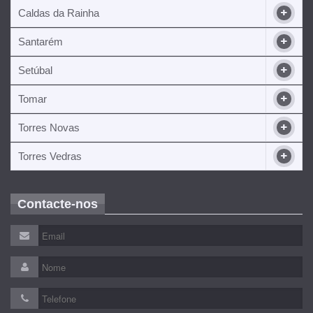
Caldas da Rainha
Santarém
Setúbal
Tomar
Torres Novas
Torres Vedras
Contacte-nos