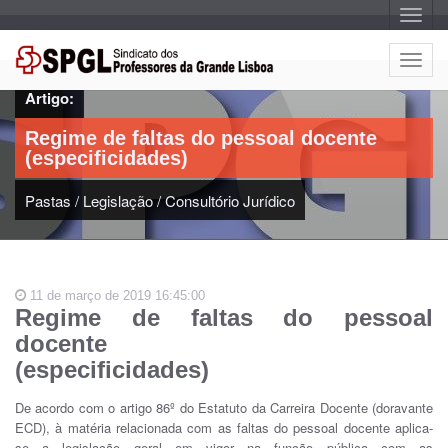
A
l
t
e
A
r
l
n
Artigo:
a
t
r
e
n
Regime de faltas do pessoal docente
a
r
v
(especificidades)
n
e
g
a
a
Pastas
/
Legislação
/
Consultório Jurídico
r
ç
n
ã
o
a
v
e
11 de março de 2019 16:45:00
g
Regime de faltas do pessoal
a
docente
ç
ã
(especificidades)
o
De acordo com o artigo 86º do Estatuto da Carreira Docente (doravante
ECD), à matéria relacionada com as faltas do pessoal docente aplica-
se a legislação geral em vigor na função pública com as