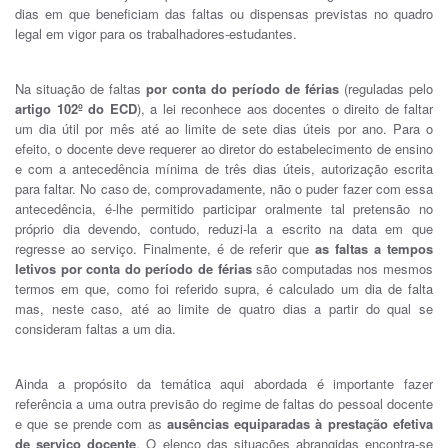
dias em que beneficiam das faltas ou dispensas previstas no quadro
legal em vigor para os trabalhadores-estudantes.
Na situação de faltas
por conta do período de férias
(reguladas pelo
artigo 102º do ECD
), a lei reconhece aos docentes o direito de faltar
um dia útil por mês até ao limite de sete dias úteis por ano. Para o
efeito, o docente deve requerer ao diretor do estabelecimento de ensino
e com a antecedência mínima de três dias úteis, autorização escrita
para faltar. No caso de, comprovadamente, não o puder fazer com essa
antecedência, é-lhe permitido participar oralmente tal pretensão no
próprio dia devendo, contudo, reduzi-la a escrito na data em que
regresse ao serviço. Finalmente, é de referir que
as faltas a tempos
letivos por conta do período de férias
são computadas nos mesmos
termos em que, como foi referido supra, é calculado um dia de falta
mas, neste caso, até ao limite de quatro dias a partir do qual se
consideram faltas a um dia.
Ainda a propósito da temática aqui abordada é importante fazer
referência a uma outra previsão do regime de faltas do pessoal docente
e que se prende com as
ausências equiparadas à prestação efetiva
de serviço docente
. O elenco das situações abrangidas encontra-se