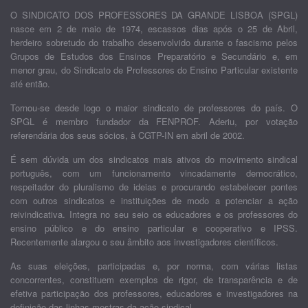
O SINDICATO DOS PROFESSORES DA GRANDE LISBOA (SPGL)
nasce em 2 de maio de 1974, escassos dias após o 25 de Abril,
herdeiro sobretudo do trabalho desenvolvido durante o fascismo pelos
Grupos de Estudos dos Ensinos Preparatório e Secundário e, em
menor grau, do Sindicato de Professores do Ensino Particular existente
até então.
Tornou-se desde logo o maior sindicato de professores do país. O
SPGL é membro fundador da FENPROF. Aderiu, por votação
referendária dos seus sócios, à CGTP-IN em abril de 2002.
É sem dúvida um dos sindicatos mais ativos do movimento sindical
português, com um funcionamento vincadamente democrático,
respeitador do pluralismo de ideias e procurando estabelecer pontes
com outros sindicatos e instituições de modo a potenciar a ação
reivindicativa. Integra no seu seio os educadores e os professores do
ensino público e do ensino particular e cooperativo e IPSS.
Recentemente alargou o seu âmbito aos investigadores científicos.
As suas eleições, participadas e, por norma, com várias listas
concorrentes, constituem exemplos de rigor, de transparência e de
efetiva participação dos professores, educadores e investigadores na
definição das linhas mestras da ação sindical.