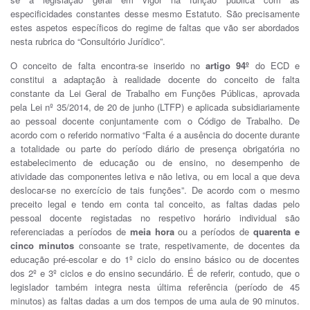
especificidades constantes desse mesmo Estatuto. São precisamente
estes aspetos específicos do regime de faltas que vão ser abordados
nesta rubrica do “Consultório Jurídico”.
O conceito de falta encontra-se inserido no
artigo 94º
do ECD e
constitui a adaptação à realidade docente do conceito de falta
constante da Lei Geral de Trabalho em Funções Públicas, aprovada
pela Lei nº 35/2014, de 20 de junho (LTFP) e aplicada subsidiariamente
ao pessoal docente conjuntamente com o Código de Trabalho. De
acordo com o referido normativo “Falta é a ausência do docente durante
a totalidade ou parte do período diário de presença obrigatória no
estabelecimento de educação ou de ensino, no desempenho de
atividade das componentes letiva e não letiva, ou em local a que deva
deslocar-se no exercício de tais funções”. De acordo com o mesmo
preceito legal e tendo em conta tal conceito, as faltas dadas pelo
pessoal docente registadas no respetivo horário individual são
referenciadas a períodos de
meia hora
ou a períodos de
quarenta e
cinco minutos
consoante se trate, respetivamente, de docentes da
educação pré-escolar e do 1º ciclo do ensino básico ou de docentes
dos 2º e 3º ciclos e do ensino secundário. É de referir, contudo, que o
legislador também integra nesta última referência (período de 45
minutos) as faltas dadas a um dos tempos de uma aula de 90 minutos.