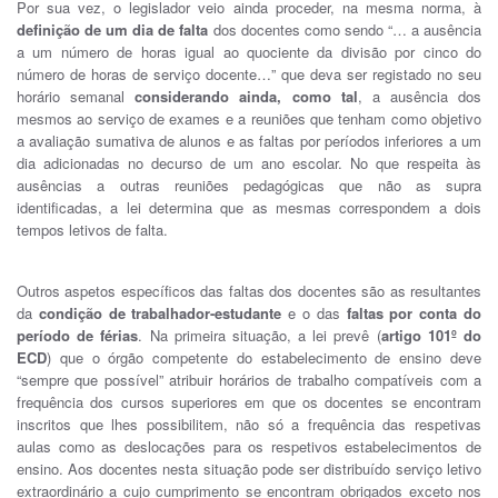
Por sua vez, o legislador veio ainda proceder, na mesma norma, à
definição de um dia de falta
dos docentes como sendo “… a ausência
a um número de horas igual ao quociente da divisão por cinco do
número de horas de serviço docente…” que deva ser registado no seu
horário semanal
considerando ainda, como tal
, a ausência dos
mesmos ao serviço de exames e a reuniões que tenham como objetivo
a avaliação sumativa de alunos e as faltas por períodos inferiores a um
dia adicionadas no decurso de um ano escolar. No que respeita às
ausências a outras reuniões pedagógicas que não as supra
identificadas, a lei determina que as mesmas correspondem a dois
tempos letivos de falta.
Outros aspetos específicos das faltas dos docentes são as resultantes
da
condição de trabalhador-estudante
e o das
faltas por conta do
período de férias
. Na primeira situação, a lei prevê (
artigo 101º do
ECD
) que o órgão competente do estabelecimento de ensino deve
“sempre que possível” atribuir horários de trabalho compatíveis com a
frequência dos cursos superiores em que os docentes se encontram
inscritos que lhes possibilitem, não só a frequência das respetivas
aulas como as deslocações para os respetivos estabelecimentos de
ensino. Aos docentes nesta situação pode ser distribuído serviço letivo
extraordinário a cujo cumprimento se encontram obrigados exceto nos