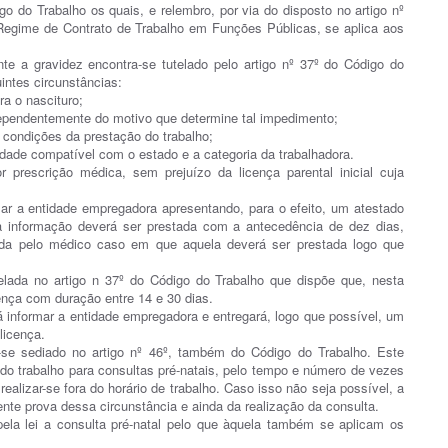
 do Trabalho os quais, e relembro, por via do disposto no artigo nº
Regime de Contrato de Trabalho em Funções Públicas, se aplica aos
nte a gravidez encontra-se tutelado pelo artigo nº 37º do Código do
intes circunstâncias:
ra o nascituro;
ndependentemente do motivo que determine tal impedimento;
 condições da prestação do trabalho;
idade compatível com o estado e a categoria da trabalhadora.
prescrição médica, sem prejuízo da licença parental inicial cuja
rmar a entidade empregadora apresentando, para o efeito, um atestado
a informação deverá ser prestada com a antecedência de dez dias,
da pelo médico caso em que aquela deverá ser prestada logo que
telada no artigo n 37º do Código do Trabalho que dispõe que, nesta
cença com duração entre 14 e 30 dias.
rá informar a entidade empregadora e entregará, logo que possível, um
licença.
a-se sediado no artigo nº 46º, também do Código do Trabalho. Este
 do trabalho para consultas pré-natais, pelo tempo e número de vezes
alizar-se fora do horário de trabalho. Caso isso não seja possível, a
nte prova dessa circunstância e ainda da realização da consulta.
pela lei a consulta pré-natal pelo que àquela também se aplicam os