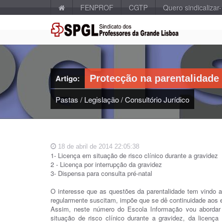
FENPROF
CGTP
Quero sindicalizar
Artigo:
Protecção na parentalidade
Pastas
/
Legislação
/
Consultório Jurídico
18 de abril de 2014 22:05:38
1- Licença em situação de risco clínico durante a gravidez
2 - Licença por interrupção da gravidez
3- Dispensa para consulta pré-natal
O interesse que as questões da parentalidade tem vindo a
regularmente suscitam, impõe que se dê continuidade aos e
Assim, neste número do Escola Informação vou abordar 
situação de risco clínico durante a gravidez, da licença