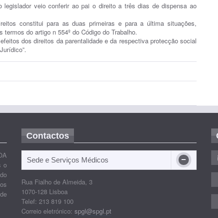
legislador veio conferir ao pai o direito a três dias de dispensa ao
ireitos constitui para as duas primeiras e para a última situações,
s termos do artigo n 554º do Código do Trabalho.
efeitos dos direitos da parentalidade e da respectiva protecção social
Jurídico”.
Contactos
OA
Sede e Serviços Médicos
s o
ido
Rua Fialho de Almeida, 3
nos
1070-128 Lisboa
 de
Telef: 213 819 100
Correio eletrónico:
spgl@spgl.pt