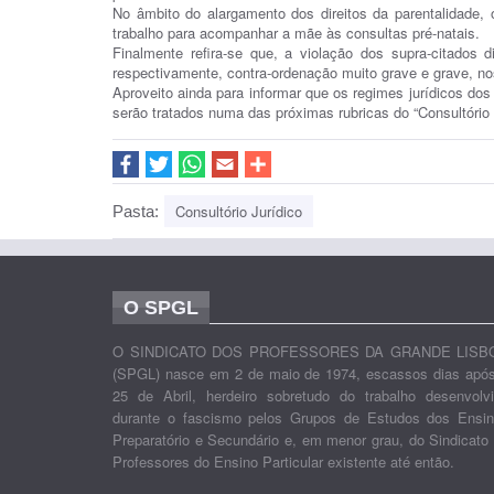
No âmbito do alargamento dos direitos da parentalidade, o 
trabalho para acompanhar a mãe às consultas pré-natais.
Finalmente refira-se que, a violação dos supra-citados d
respectivamente, contra-ordenação muito grave e grave, no
Aproveito ainda para informar que os regimes jurídicos dos 
serão tratados numa das próximas rubricas do “Consultório 
Consultório Jurídico
Pasta:
O SPGL
O SINDICATO DOS PROFESSORES DA GRANDE LISB
(SPGL) nasce em 2 de maio de 1974, escassos dias apó
25 de Abril, herdeiro sobretudo do trabalho desenvolv
durante o fascismo pelos Grupos de Estudos dos Ensi
Preparatório e Secundário e, em menor grau, do Sindicato
Professores do Ensino Particular existente até então.