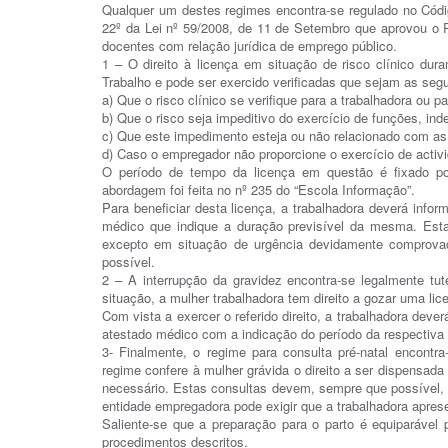
Qualquer um destes regimes encontra-se regulado no Código
22º da Lei nº 59/2008, de 11 de Setembro que aprovou o 
docentes com relação jurídica de emprego público.
1 – O direito à licença em situação de risco clínico dura
Trabalho e pode ser exercido verificadas que sejam as segu
a) Que o risco clínico se verifique para a trabalhadora ou pa
b) Que o risco seja impeditivo do exercício de funções, i
c) Que este impedimento esteja ou não relacionado com as
d) Caso o empregador não proporcione o exercício de activ
O período de tempo da licença em questão é fixado por 
abordagem foi feita no nº 235 do “Escola Informação”.
Para beneficiar desta licença, a trabalhadora deverá info
médico que indique a duração previsível da mesma. Est
excepto em situação de urgência devidamente comprova
possível.
2 – A interrupção da gravidez encontra-se legalmente tu
situação, a mulher trabalhadora tem direito a gozar uma li
Com vista a exercer o referido direito, a trabalhadora deve
atestado médico com a indicação do período da respectiva 
3- Finalmente, o regime para consulta pré-natal encontr
regime confere à mulher grávida o direito a ser dispensada
necessário. Estas consultas devem, sempre que possível, re
entidade empregadora pode exigir que a trabalhadora aprese
Saliente-se que a preparação para o parto é equiparável 
procedimentos descritos.