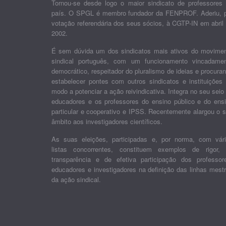
Tornou-se desde logo o maior sindicato de professores
país. O SPGL é membro fundador da FENPROF. Aderiu, 
votação referendária dos seus sócios, à CGTP-IN em abril
2002.
É sem dúvida um dos sindicatos mais ativos do movime
sindical português, com um funcionamento vincadame
democrático, respeitador do pluralismo de ideias e procura
estabelecer pontes com outros sindicatos e instituições
modo a potenciar a ação reivindicativa. Integra no seu seio
educadores e os professores do ensino público e do ens
particular e cooperativo e IPSS. Recentemente alargou o 
âmbito aos investigadores científicos.
As suas eleições, participadas e, por norma, com vár
listas concorrentes, constituem exemplos de rigor,
transparência e de efetiva participação dos professor
educadores e investigadores na definição das linhas mest
da ação sindical.