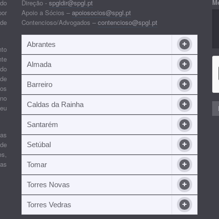
M
 do
Direção -
spgldir@spgl.pt
por
Apoio a Sócios –
apoiosocios@spgl.pt
 de
Contencioso/Advogados –
contencioso@spgl.pt
Abrantes
nto
nte
Almada
ndo
 de
Barreiro
 os
ino
Caldas da Rainha
seu
Santarém
ias
 de
Setúbal
es,
ras
Tomar
Torres Novas
Torres Vedras