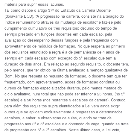
matéria para suprir essas lacunas.
Tal como dispõe o artigo 37º do Estatuto da Carreira Docente
(doravante ECD), “A progressão na carreira, consiste na alteração do
índice remuneratório através da mudança de escalão” e faz-se pelo
cumprimento cumulativo de três requisitos: decurso do tempo de
serviço prestado em funções docentes em cada escalão, pela
avaliação do desempenho dessas funções e pela frequência com
aproveitamento de módulos de formação. No que respeita ao primeiro
dos requisitos enunciado a regra é a de permanência de 4 anos de
serviço em cada escalão com exceção do 5º escalão que tem a
duração de dois anos. Em relação ao segundo requisito, o docente tem,
pelo menos, que ter obtido na última avaliação a menção qualitativa de
Bom. No que respeita ao requisito da formação, o docente tem que ter
frequentado, com aproveitamento, ações de formação contínua ou
cursos de formação especializados durante, pelo menos metade do
ciclo avaliativo, num total que não pode ser inferior a 25 horas, (no 5º
escalão) e a 50 horas (nos restantes 9 escalões da carreira). Contudo,
para além dos requisitos supra identificados a Lei vem ainda exigir
outros que se aplicam exclusivamente à progressão a determinados
escalões, a saber: a observação de aulas, quando se trata da
progressão aos 3º e 5º escalões e a obtenção de vaga, quando se trata
da progressão aos 5º e 7º escalões. Neste último caso, a Lei veio,