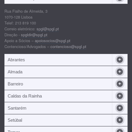
Rua Fialho de Almeida, 3
1070-128 Lisboa
Telef: 213 819 100
Correio eletrónico:
spgl@spgl.pt
Direção -
spgldir@spgl.pt
Apoio a Sócios –
apoiosocios@spgl.pt
Contencioso/Advogados –
contencioso@spgl.pt
Abrantes
Almada
Barreiro
Caldas da Rainha
Santarém
Setúbal