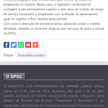
progressão na carreira. Neste caso, o legislador condiciona tal
contagem à não permanência superior a dois anos do módulo de tempo
de serviço necessário à progressão com avaliação de desempenho
igual ou superior a Bom durante esse período.
Com vista à obtenção de esclarecimentos adicionais sobre a matéria
abordada, deverão os docentes dirigir-se aos serviços de apoio a sócios
do SPGL.
Consultório Jurídico
Pasta:
O SPGL
O SINDICATO DOS PROFESSORES DA GRANDE LISBOA (SPGL)
nasce em 2 de maio de 1974, escassos dias após o 25 de Abril,
herdeiro sobretudo do trabalho desenvolvido durante o fascismo pelos
Grupos de Estudos dos Ensinos Preparatório e Secundário e, em
menor grau, do Sindicato de Professores do Ensino Particular existente