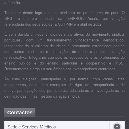
até então.
Tornou-se desde logo o maior sindicato de professores do país. O
SPGL é membro fundador da FENPROF. Aderiu, por votação
referendária dos seus sócios, à CGTP-IN em abril de 2002.
É sem dúvida um dos sindicatos mais ativos do movimento sindical
português, com um funcionamento vincadamente democrático,
respeitador do pluralismo de ideias e procurando estabelecer pontes
com outros sindicatos e instituições de modo a potenciar a ação
reivindicativa. Integra no seu seio os educadores e os professores do
ensino público e do ensino particular e cooperativo e IPSS.
Recentemente alargou o seu âmbito aos investigadores científicos.
As suas eleições, participadas e, por norma, com várias listas
concorrentes, constituem exemplos de rigor, de transparência e de
efetiva participação dos professores, educadores e investigadores na
definição das linhas mestras da ação sindical.
Contactos
Sede e Serviços Médicos