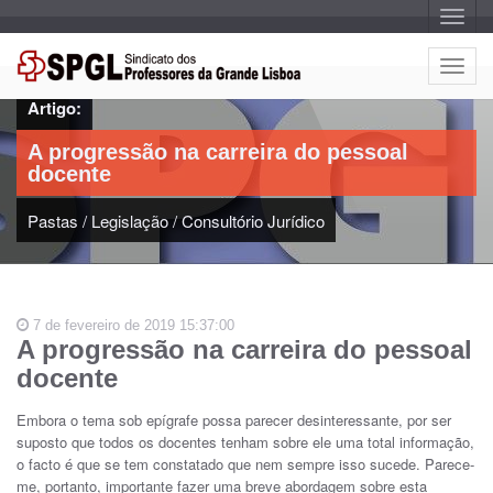
A
l
t
e
A
r
l
n
Artigo:
a
t
r
e
n
A progressão na carreira do pessoal
a
r
v
docente
n
e
g
a
a
Pastas
/
Legislação
/
Consultório Jurídico
r
ç
n
ã
o
a
v
e
7 de fevereiro de 2019 15:37:00
g
A progressão na carreira do pessoal
a
docente
ç
ã
Embora o tema sob epígrafe possa parecer desinteressante, por ser
o
suposto que todos os docentes tenham sobre ele uma total informação,
o facto é que se tem constatado que nem sempre isso sucede. Parece-
me, portanto, importante fazer uma breve abordagem sobre esta