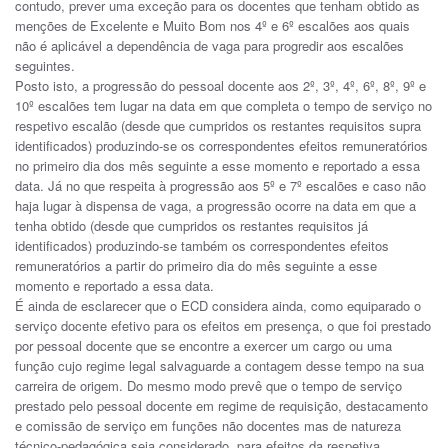
contudo, prever uma exceção para os docentes que tenham obtido as
menções de Excelente e Muito Bom nos 4º e 6º escalões aos quais
não é aplicável a dependência de vaga para progredir aos escalões
seguintes.
Posto isto, a progressão do pessoal docente aos 2º, 3º, 4º, 6º, 8º, 9º e
10º escalões tem lugar na data em que completa o tempo de serviço no
respetivo escalão (desde que cumpridos os restantes requisitos supra
identificados) produzindo-se os correspondentes efeitos remuneratórios
no primeiro dia dos mês seguinte a esse momento e reportado a essa
data. Já no que respeita à progressão aos 5º e 7º escalões e caso não
haja lugar à dispensa de vaga, a progressão ocorre na data em que a
tenha obtido (desde que cumpridos os restantes requisitos já
identificados) produzindo-se também os correspondentes efeitos
remuneratórios a partir do primeiro dia do mês seguinte a esse
momento e reportado a essa data.
É ainda de esclarecer que o ECD considera ainda, como equiparado o
serviço docente efetivo para os efeitos em presença, o que foi prestado
por pessoal docente que se encontre a exercer um cargo ou uma
função cujo regime legal salvaguarde a contagem desse tempo na sua
carreira de origem. Do mesmo modo prevê que o tempo de serviço
prestado pelo pessoal docente em regime de requisição, destacamento
e comissão de serviço em funções não docentes mas de natureza
técnico-pedagógica seja considerado, para efeitos da respetiva