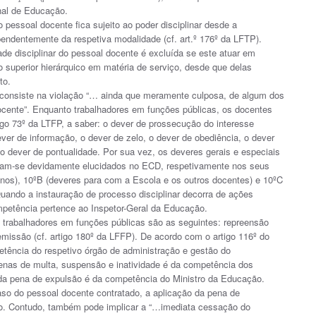
onal de Educação.
 pessoal docente fica sujeito ao poder disciplinar desde a
pendentemente da respetiva modalidade (cf. art.º 176º da LFTP).
de disciplinar do pessoal docente é excluída se este atuar em
superior hierárquico em matéria de serviço, desde que delas
to.
r consiste na violação “… ainda que meramente culposa, de algum dos
cente”. Enquanto trabalhadores em funções públicas, os docentes
igo 73º da LTFP, a saber: o dever de prossecução do interesse
ever de informação, o dever de zelo, o dever de obediência, o dever
 o dever de pontualidade. Por sua vez, os deveres gerais e especiais
ntram-se devidamente elucidados no ECD, respetivamente nos seus
lunos), 10ºB (deveres para com a Escola e os outros docentes) e 10ºC
uando a instauração de processo disciplinar decorra de ações
mpetência pertence ao Inspetor-Geral da Educação.
 trabalhadores em funções públicas são as seguintes: repreensão
emissão (cf. artigo 180º da LFFP). De acordo com o artigo 116º do
tência do respetivo órgão de administração e gestão do
penas de multa, suspensão e inatividade é da competência dos
 da pena de expulsão é da competência do Ministro da Educação.
aso do pessoal docente contratado, a aplicação da pena de
to. Contudo, também pode implicar a “…imediata cessação do