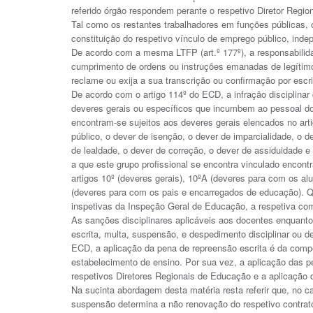
referido órgão respondem perante o respetivo Diretor Regi
Tal como os restantes trabalhadores em funções públicas, o
constituição do respetivo vínculo de emprego público, inde
De acordo com a mesma LTFP (art.º 177º), a responsabilida
cumprimento de ordens ou instruções emanadas de legítimo 
reclame ou exija a sua transcrição ou confirmação por escri
De acordo com o artigo 114º do ECD, a infração disciplina
deveres gerais ou específicos que incumbem ao pessoal do
encontram-se sujeitos aos deveres gerais elencados no art
público, o dever de isenção, o dever de imparcialidade, o d
de lealdade, o dever de correção, o dever de assiduidade e
a que este grupo profissional se encontra vinculado enco
artigos 10º (deveres gerais), 10ºA (deveres para com os a
(deveres para com os pais e encarregados de educação). Q
inspetivas da Inspeção Geral de Educação, a respetiva co
As sanções disciplinares aplicáveis aos docentes enquanto
escrita, multa, suspensão, e despedimento disciplinar ou d
ECD, a aplicação da pena de repreensão escrita é da compe
estabelecimento de ensino. Por sua vez, a aplicação das 
respetivos Diretores Regionais de Educação e a aplicação
Na sucinta abordagem desta matéria resta referir que, no c
suspensão determina a não renovação do respetivo contra