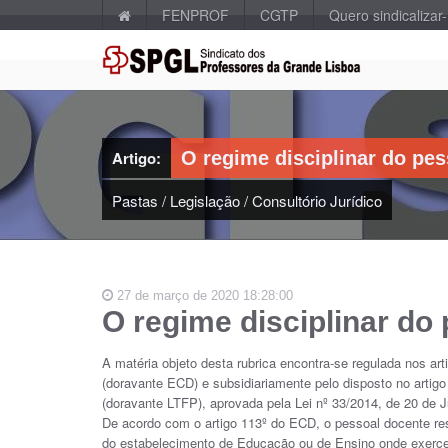
FENPROF
CGTP
Quero sindicalizar
Artigo:
O regime disciplinar do pe
Pastas
/
Legislação
/
Consultório Jurídico
27 de março de 2020 18:28:00
O regime disciplinar do
A matéria objeto desta rubrica encontra-se regulada nos art
(doravante ECD) e subsidiariamente pelo disposto no artig
(doravante LTFP), aprovada pela Lei nº 33/2014, de 20 de 
De acordo com o artigo 113º do ECD, o pessoal docente res
do estabelecimento de Educação ou de Ensino onde exerce 