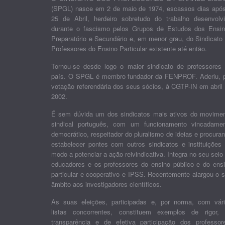
(SPGL) nasce em 2 de maio de 1974, escassos dias apó
25 de Abril, herdeiro sobretudo do trabalho desenvolv
durante o fascismo pelos Grupos de Estudos dos Ensi
Preparatório e Secundário e, em menor grau, do Sindicato
Professores do Ensino Particular existente até então.
Tornou-se desde logo o maior sindicato de professores
país. O SPGL é membro fundador da FENPROF. Aderiu, 
votação referendária dos seus sócios, à CGTP-IN em abril
2002.
É sem dúvida um dos sindicatos mais ativos do movime
sindical português, com um funcionamento vincadame
democrático, respeitador do pluralismo de ideias e procura
estabelecer pontes com outros sindicatos e instituições
modo a potenciar a ação reivindicativa. Integra no seu seio
educadores e os professores do ensino público e do ens
particular e cooperativo e IPSS. Recentemente alargou o 
âmbito aos investigadores científicos.
As suas eleições, participadas e, por norma, com vár
listas concorrentes, constituem exemplos de rigor,
transparência e de efetiva participação dos professor