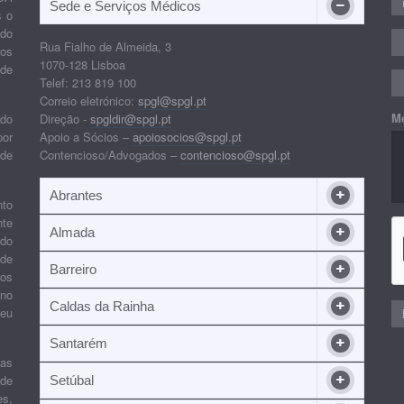
Sede e Serviços Médicos
s o
ido
Rua Fialho de Almeida, 3
nos
1070-128 Lisboa
 de
Telef: 213 819 100
Correio eletrónico:
spgl@spgl.pt
M
 do
Direção -
spgldir@spgl.pt
por
Apoio a Sócios –
apoiosocios@spgl.pt
 de
Contencioso/Advogados –
contencioso@spgl.pt
Abrantes
nto
nte
Almada
ndo
 de
Barreiro
 os
ino
Caldas da Rainha
seu
Santarém
ias
 de
Setúbal
es,