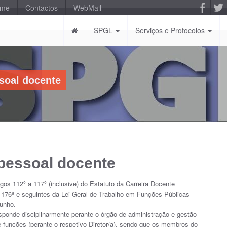
-me
Contactos
WebMail
SPGL
Serviços e Protocolos
ssoal docente
 pessoal docente
igos 112º a 117º (inclusive) do Estatuto da Carreira Docente
o 176º e seguintes da Lei Geral de Trabalho em Funções Públicas
Junho.
ponde disciplinarmente perante o órgão de administração e gestão
funções (perante o respetivo Diretor/a), sendo que os membros do