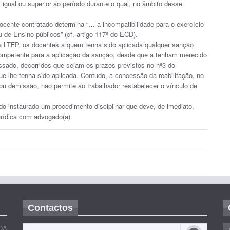
 igual ou superior ao período durante o qual, no âmbito desse
ocente contratado determina “… a incompatibilidade para o exercício
de Ensino públicos” (cf. artigo 117º do ECD).
 da LTFP, os docentes a quem tenha sido aplicada qualquer sanção
e competente para a aplicação da sanção, desde que a tenham merecido
ressado, decorridos que sejam os prazos previstos no nº3 do
que lhe tenha sido aplicada. Contudo, a concessão da reabilitação, no
u demissão, não permite ao trabalhador restabelecer o vínculo de
do instaurado um procedimento disciplinar que deve, de imediato,
urídica com advogado(a).
Contactos
OA