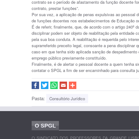
contrato se o período de afastamento da função docente for
contrato, prestar funções”.
Por sua vez, a aplicação de penas expulsivas ao pessoal d
de funções docentes nos estabelecimentos de Educação ou 
É de referir, finalmente, que, de acordo com o artigo 240º
disciplinar podem ser objeto de reabilitação pela entidad
pela sua boa conduta. A reabilitação é requerida pelo inte
suprarreferido preceito legal, consoante a pena disciplinar 
caso em que tenha sido aplicada sanção de despedimento o
emprego público previamente constituído.
Finalmente, é de alertar o pessoal docente a quem tenha si
contatar o SPGL a fim de ser encaminhado para consulta j
Consultório Jurídico
Pasta:
O SPGL
O SINDICATO DOS PROFESSORES DA GRANDE LISB