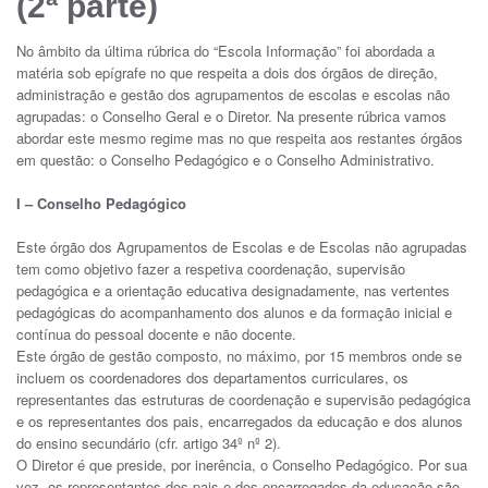
(2ª parte)
No âmbito da última rúbrica do “Escola Informação” foi abordada a
matéria sob epígrafe no que respeita a dois dos órgãos de direção,
administração e gestão dos agrupamentos de escolas e escolas não
agrupadas: o Conselho Geral e o Diretor. Na presente rúbrica vamos
abordar este mesmo regime mas no que respeita aos restantes órgãos
em questão: o Conselho Pedagógico e o Conselho Administrativo.
I – Conselho Pedagógico
Este órgão dos Agrupamentos de Escolas e de Escolas não agrupadas
tem como objetivo fazer a respetiva coordenação, supervisão
pedagógica e a orientação educativa designadamente, nas vertentes
pedagógicas do acompanhamento dos alunos e da formação inicial e
contínua do pessoal docente e não docente.
Este órgão de gestão composto, no máximo, por 15 membros onde se
incluem os coordenadores dos departamentos curriculares, os
representantes das estruturas de coordenação e supervisão pedagógica
e os representantes dos pais, encarregados da educação e dos alunos
do ensino secundário (cfr. artigo 34º nº 2).
O Diretor é que preside, por inerência, o Conselho Pedagógico. Por sua
vez, os representantes dos pais e dos encarregados da educação são