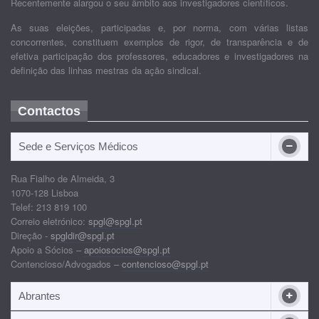
Recentemente alargou o seu âmbito aos investigadores científicos.
As suas eleições, participadas e, por norma, com várias listas
concorrentes, constituem exemplos de rigor, de transparência e de
efetiva participação dos professores, educadores e investigadores na
definição das linhas mestras da ação sindical.
Contactos
Sede e Serviços Médicos
Rua Fialho de Almeida, 3
1070-128 Lisboa
Telef: 213 819 100
Correio eletrónico:
spgl@spgl.pt
Direção -
spgldir@spgl.pt
Apoio a Sócios –
apoiosocios@spgl.pt
Contencioso/Advogados –
contencioso@spgl.pt
Abrantes