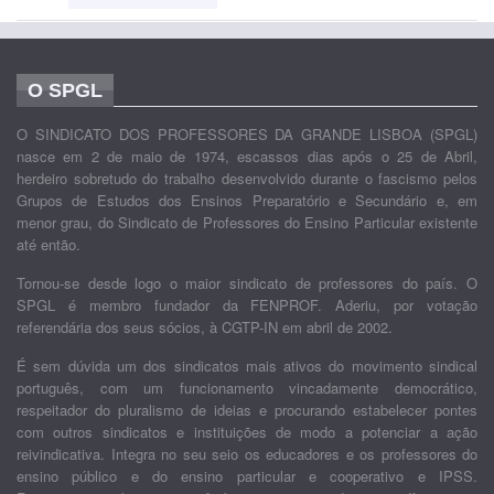
O SPGL
O SINDICATO DOS PROFESSORES DA GRANDE LISBOA (SPGL)
nasce em 2 de maio de 1974, escassos dias após o 25 de Abril,
herdeiro sobretudo do trabalho desenvolvido durante o fascismo pelos
Grupos de Estudos dos Ensinos Preparatório e Secundário e, em
menor grau, do Sindicato de Professores do Ensino Particular existente
até então.
Tornou-se desde logo o maior sindicato de professores do país. O
SPGL é membro fundador da FENPROF. Aderiu, por votação
referendária dos seus sócios, à CGTP-IN em abril de 2002.
É sem dúvida um dos sindicatos mais ativos do movimento sindical
português, com um funcionamento vincadamente democrático,
respeitador do pluralismo de ideias e procurando estabelecer pontes
com outros sindicatos e instituições de modo a potenciar a ação
reivindicativa. Integra no seu seio os educadores e os professores do
ensino público e do ensino particular e cooperativo e IPSS.