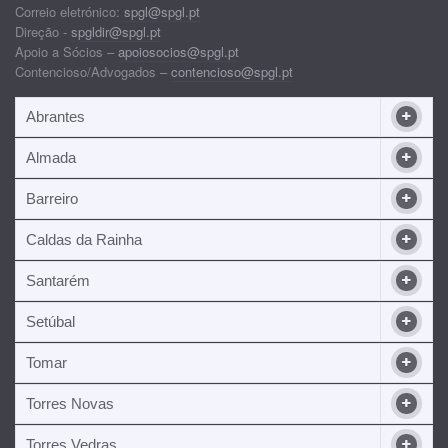
Correio eletrónico:
spgl@spgl.pt
Direção -
spgldir@spgl.pt
Apoio a Sócios –
apoiosocios@spgl.pt
Contencioso/Advogados –
contencioso@spgl.pt
Abrantes
Almada
Barreiro
Caldas da Rainha
Santarém
Setúbal
Tomar
Torres Novas
Torres Vedras