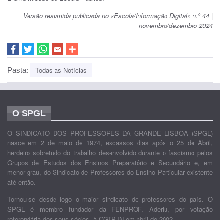
Versão resumida publicada no «Escola/Informação Digital» n.º 44 |
novembro/dezembro 2024
Todas as Notícias
Pasta:
O SPGL
O SINDICATO DOS PROFESSORES DA GRANDE LISBOA (SPGL)
nasce em 2 de maio de 1974, escassos dias após o 25 de Abril,
herdeiro sobretudo do trabalho desenvolvido durante o fascismo pelos
Grupos de Estudos dos Ensinos Preparatório e Secundário e, em
menor grau, do Sindicato de Professores do Ensino Particular existente
até então.
Tornou-se desde logo o maior sindicato de professores do país. O
SPGL é membro fundador da FENPROF. Aderiu, por votação
referendária dos seus sócios, à CGTP-IN em abril de 2002.