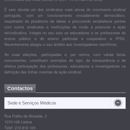
É sem dúvida um dos sindicatos mais ativos do movimento sindical
português, com um funcionamento vincadamente democrático,
respeitador do pluralismo de ideias e procurando estabelecer pontes
com outros sindicatos e instituições de modo a potenciar a ação
reivindicativa. Integra no seu seio os educadores e os professores do
ensino público e do ensino particular e cooperativo e IPSS.
Recentemente alargou o seu âmbito aos investigadores científicos.
As suas eleições, participadas e, por norma, com várias listas
concorrentes, constituem exemplos de rigor, de transparência e de
efetiva participação dos professores, educadores e investigadores na
definição das linhas mestras da ação sindical.
Contactos
Sede e Serviços Médicos
Rua Fialho de Almeida, 3
1070-128 Lisboa
Telef: 213 819 100