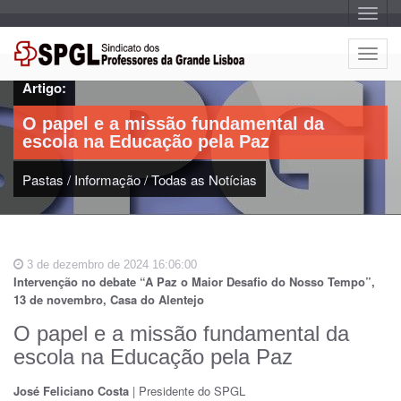
A
l
t
e
A
r
l
n
Artigo:
a
t
r
e
n
O papel e a missão fundamental da
a
r
v
escola na Educação pela Paz
n
e
g
a
a
Pastas
/
Informação
/
Todas as Notícias
r
ç
n
ã
o
a
v
e
3 de dezembro de 2024 16:06:00
g
Intervenção no debate “A Paz o Maior Desafio do Nosso Tempo”,
a
13 de novembro, Casa do Alentejo
ç
ã
O papel e a missão fundamental da
o
escola na Educação pela Paz
José Feliciano Costa
| Presidente do SPGL