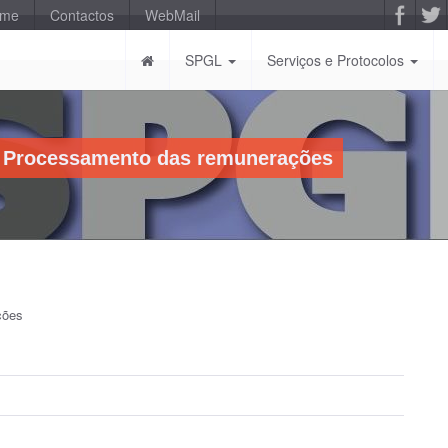
-me
Contactos
WebMail
SPGL
Serviços e Protocolos
 - Processamento das remunerações
ções