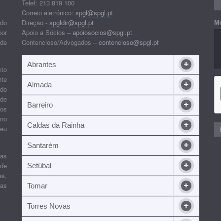
Telef: 213 819 100
Correio eletrónico:
spgl@spgl.pt
M
 do
Direção -
spgldir@spgl.pt
por
Apoio a Sócios –
apoiosocios@spgl.pt
 de
Contencioso/Advogados –
contencioso@spgl.pt
Abrantes
nto
nte
Almada
ndo
 de
Barreiro
 os
ino
Caldas da Rainha
seu
Santarém
ias
 de
Setúbal
es,
ras
Tomar
Torres Novas