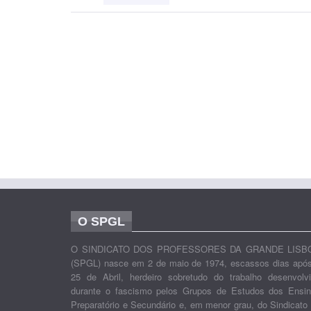
O SPGL
O SINDICATO DOS PROFESSORES DA GRANDE LISB
(SPGL) nasce em 2 de maio de 1974, escassos dias apó
25 de Abril, herdeiro sobretudo do trabalho desenvolv
durante o fascismo pelos Grupos de Estudos dos Ensi
Preparatório e Secundário e, em menor grau, do Sindicato