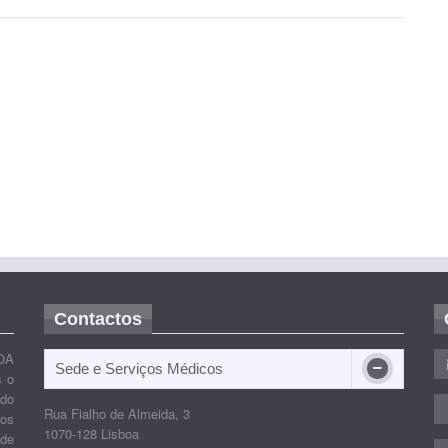
Contactos
OA
Sede e Serviços Médicos
s o
ido
Rua Fialho de Almeida, 3
nos
1070-128 Lisboa
 de