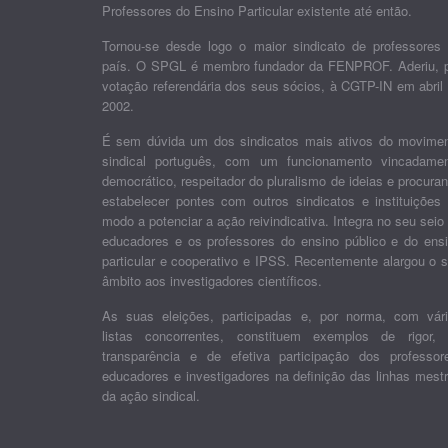
Professores do Ensino Particular existente até então.
Tornou-se desde logo o maior sindicato de professores
país. O SPGL é membro fundador da FENPROF. Aderiu, 
votação referendária dos seus sócios, à CGTP-IN em abril
2002.
É sem dúvida um dos sindicatos mais ativos do movime
sindical português, com um funcionamento vincadame
democrático, respeitador do pluralismo de ideias e procura
estabelecer pontes com outros sindicatos e instituições
modo a potenciar a ação reivindicativa. Integra no seu seio
educadores e os professores do ensino público e do ens
particular e cooperativo e IPSS. Recentemente alargou o 
âmbito aos investigadores científicos.
As suas eleições, participadas e, por norma, com vár
listas concorrentes, constituem exemplos de rigor,
transparência e de efetiva participação dos professor
educadores e investigadores na definição das linhas mest
da ação sindical.