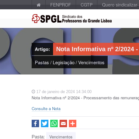
FENPROF
CGTP
Quero sindicalizar
Artigo:
Nota Informativa nº 2/2024
Pastas
/
Legislação
/
Vencimentos
17 de janeiro de 2024 14:34:00
Nota Informativa nº 2/2024 - Processamento das remunera
Consulte a Nota
Vencimentos
Pasta: