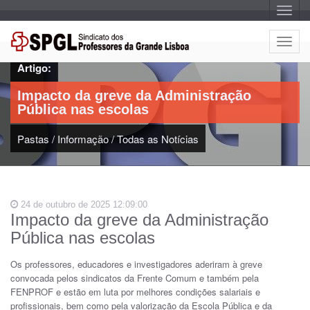
A
l
t
e
A
r
l
n
Artigo:
a
t
r
e
n
Impacto da greve da Administração
a
r
v
Pública nas escolas
n
e
g
a
a
Pastas
/
Informação
/
Todas as Notícias
r
ç
n
ã
o
a
v
e
24 de outubro de 2025 12:09:00
g
Impacto da greve da Administração
a
Pública nas escolas
ç
ã
Os professores, educadores e investigadores aderiram à greve
o
convocada pelos sindicatos da Frente Comum e também pela
FENPROF e estão em luta por melhores condições salariais e
profissionais, bem como pela valorização da Escola Pública e da