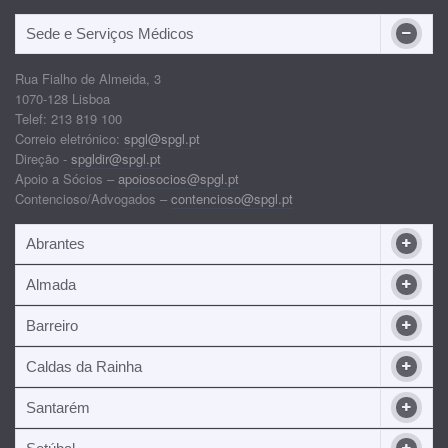
Sede e Serviços Médicos
Rua Fialho de Almeida, 3
1070-128 Lisboa
Telef: 213 819 100
Correio eletrónico:
spgl@spgl.pt
Direção -
spgldir@spgl.pt
Apoio a Sócios –
apoiosocios@spgl.pt
Contencioso/Advogados –
contencioso@spgl.pt
Abrantes
Almada
Barreiro
Caldas da Rainha
Santarém