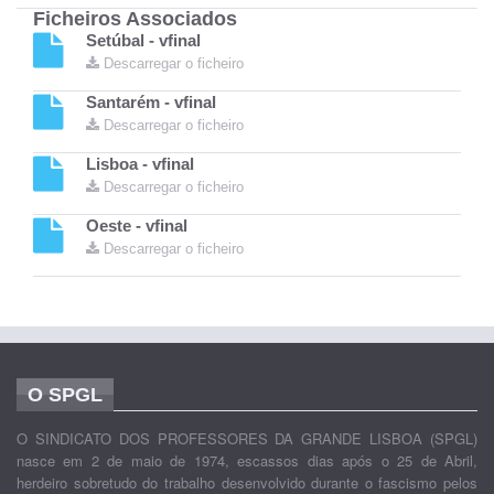
Ficheiros Associados
Setúbal - vfinal
Descarregar o ficheiro
Santarém - vfinal
Descarregar o ficheiro
Lisboa - vfinal
Descarregar o ficheiro
Oeste - vfinal
Descarregar o ficheiro
O SPGL
O SINDICATO DOS PROFESSORES DA GRANDE LISBOA (SPGL)
nasce em 2 de maio de 1974, escassos dias após o 25 de Abril,
herdeiro sobretudo do trabalho desenvolvido durante o fascismo pelos