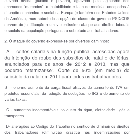
elevada dívida (pública e privada), agravada pelo agiotismo dos
chamados “mercados”, a instabilidade e falta de medidas adequadas à
situação económica e social na Europa (e também nos Estados Unidos
da América), mas sobretudo a opção de classe do governo PSD/CDS
servem de justificação a um violentíssimo ataque aos direitos laborais
e sociais da população portuguesa e sobretudo aos trabalhadores.
2. O ataque do governo expressa-se por diversos caminhos:
A - cortes salariais na função pública, acrescidas agora
da intenção do roubo dos subsídios de natal e de férias,
anunciados para os anos de 2012 e 2013, mas que
poderão “eternizar-se”. Corte de 50% (em média) do
subsídio da natal em 2011 para todos os trabalhadores.
B - enorme aumento da carga fiscal através do aumento do IVA em
produtos essenciais, da redução de deduções no IRS e do aumento de
várias taxas.
C - aumentos incomportáveis no custo da água, eletricidade , gás e
transportes.
D- alterações ao Código do Trabalho no sentido de diminuir os direitos
dos trabalhadores (diminuição drástica nas indemnizações por