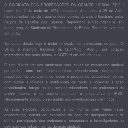
O SINDICATO DOS PROFESSORES DA GRANDE LISBOA (SPGL)
nasce em 2 de maio de 1974, escassos dias após o 25 de Abril,
herdeiro sobretudo do trabalho desenvolvido durante o fascismo pelos
Grupos de Estudos dos Ensinos Preparatório e Secundário e, em
menor grau, do Sindicato de Professores do Ensino Particular existente
até então.
Tornou-se desde logo o maior sindicato de professores do país. O
SPGL é membro fundador da FENPROF. Aderiu, por votação
referendária dos seus sócios, à CGTP-IN em abril de 2002.
É sem dúvida um dos sindicatos mais ativos do movimento sindical
português, com um funcionamento vincadamente democrático,
respeitador do pluralismo de ideias e procurando estabelecer pontes
com outros sindicatos e instituições de modo a potenciar a ação
reivindicativa. Integra no seu seio os educadores e os professores do
ensino público e do ensino particular e cooperativo e IPSS.
Recentemente alargou o seu âmbito aos investigadores científicos.
As suas eleições, participadas e, por norma, com várias listas
concorrentes, constituem exemplos de rigor, de transparência e de
efetiva participação dos professores, educadores e investigadores na
definição das linhas mestras da ação sindical.