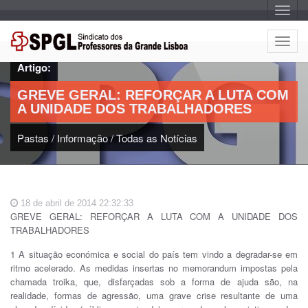
A
l
t
e
A
r
l
n
Artigo:
a
t
r
e
n
GREVE GERAL: REFORÇAR A LUTA COM
a
r
v
A UNIDADE DOS TRABALHADORES
n
e
g
a
a
Pastas
/
Informação
/
Todas as Notícias
r
ç
n
ã
o
a
v
e
18 de abril de 2014 22:32:33
g
GREVE GERAL: REFORÇAR A LUTA COM A UNIDADE DOS
a
TRABALHADORES
ç
ã
1 A situação económica e social do país tem vindo a degradar-se em
o
ritmo acelerado. As medidas insertas no memorandum impostas pela
chamada troika, que, disfarçadas sob a forma de ajuda são, na
realidade, formas de agressão, uma grave crise resultante de uma