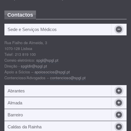
Contactos
Sede e Serviços Médicos
Rua Fialho de Almeida, 3
1070-128 Lisboa
Telef: 213 819 100
Correio eletrónico:
spgl@spgl.pt
Direção -
spgldir@spgl.pt
Apoio a Sócios –
apoiosocios@spgl.pt
Contencioso/Advogados –
contencioso@spgl.pt
Abrantes
Almada
Barreiro
Caldas da Rainha