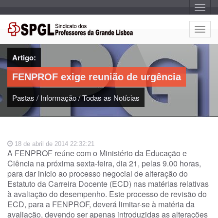
A
l
t
e
A
r
l
n
a
t
r
Artigo:
e
n
a
r
v
FENPROF exige reunião de urgência
n
e
g
a
a
Pastas
/
Informação
/
Todas as Notícias
r
ç
n
ã
o
a
v
e
18 de abril de 2014 22:32:21
g
A FENPROF reúne com o Ministério da Educação e
a
Ciência na próxima sexta-feira, dia 21, pelas 9.00 horas,
ç
para dar início ao processo negocial de alteração do
ã
Estatuto da Carreira Docente (ECD) nas matérias relativas
o
à avaliação do desempenho. Este processo de revisão do
ECD, para a FENPROF, deverá limitar-se à matéria da
avaliação, devendo ser apenas introduzidas as alterações