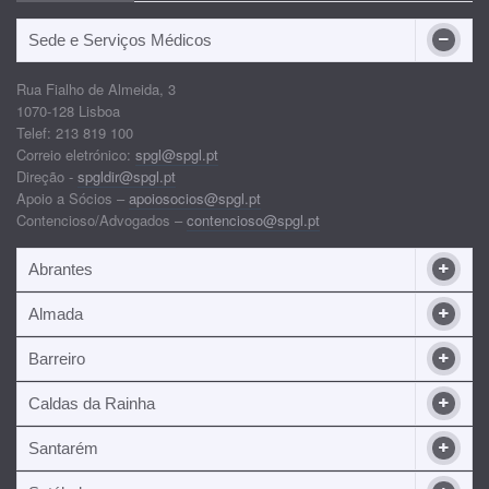
Sede e Serviços Médicos
Rua Fialho de Almeida, 3
1070-128 Lisboa
Telef: 213 819 100
Correio eletrónico:
spgl@spgl.pt
Direção -
spgldir@spgl.pt
Apoio a Sócios –
apoiosocios@spgl.pt
Contencioso/Advogados –
contencioso@spgl.pt
Abrantes
Almada
Barreiro
Caldas da Rainha
Santarém