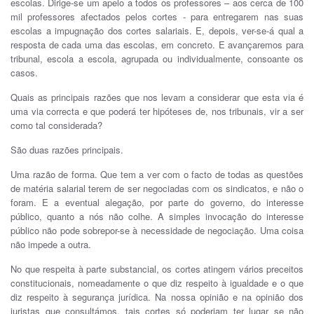
escolas. Dirige-se um apelo a todos os professores – aos cerca de 100
mil professores afectados pelos cortes - para entregarem nas suas
escolas a impugnação dos cortes salariais. E, depois, ver-se-á qual a
resposta de cada uma das escolas, em concreto. E avançaremos para
tribunal, escola a escola, agrupada ou individualmente, consoante os
casos.
Quais as principais razões que nos levam a considerar que esta via é
uma via correcta e que poderá ter hipóteses de, nos tribunais, vir a ser
como tal considerada?
São duas razões principais.
Uma razão de forma. Que tem a ver com o facto de todas as questões
de matéria salarial terem de ser negociadas com os sindicatos, e não o
foram. E a eventual alegação, por parte do governo, do interesse
público, quanto a nós não colhe. A simples invocação do interesse
público não pode sobrepor-se à necessidade de negociação. Uma coisa
não impede a outra.
No que respeita à parte substancial, os cortes atingem vários preceitos
constitucionais, nomeadamente o que diz respeito à igualdade e o que
diz respeito à segurança jurídica. Na nossa opinião e na opinião dos
juristas que consultámos, tais cortes só poderiam ter lugar se não