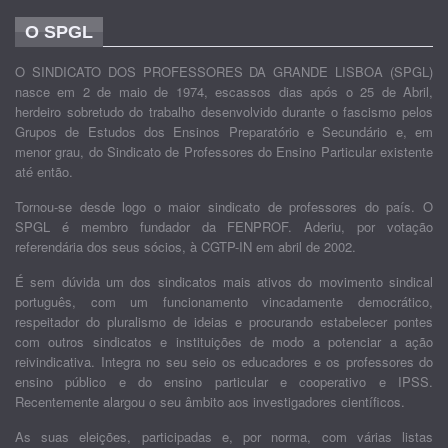
O SPGL
O SINDICATO DOS PROFESSORES DA GRANDE LISBOA (SPGL)
nasce em 2 de maio de 1974, escassos dias após o 25 de Abril,
herdeiro sobretudo do trabalho desenvolvido durante o fascismo pelos
Grupos de Estudos dos Ensinos Preparatório e Secundário e, em
menor grau, do Sindicato de Professores do Ensino Particular existente
até então.
Tornou-se desde logo o maior sindicato de professores do país. O
SPGL é membro fundador da FENPROF. Aderiu, por votação
referendária dos seus sócios, à CGTP-IN em abril de 2002.
É sem dúvida um dos sindicatos mais ativos do movimento sindical
português, com um funcionamento vincadamente democrático,
respeitador do pluralismo de ideias e procurando estabelecer pontes
com outros sindicatos e instituições de modo a potenciar a ação
reivindicativa. Integra no seu seio os educadores e os professores do
ensino público e do ensino particular e cooperativo e IPSS.
Recentemente alargou o seu âmbito aos investigadores científicos.
As suas eleições, participadas e, por norma, com várias listas