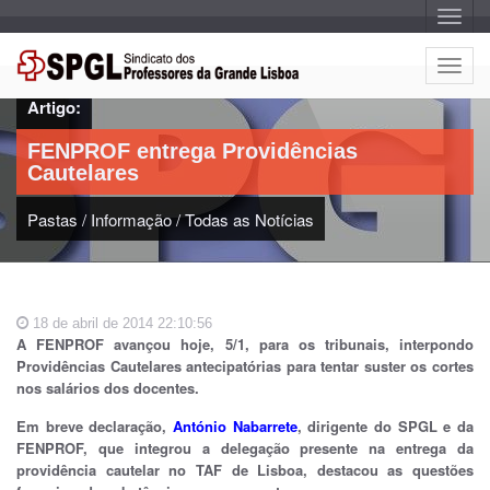
A
l
t
e
A
r
l
n
Artigo:
a
t
r
e
n
FENPROF entrega Providências
a
r
v
Cautelares
n
e
g
a
a
Pastas
/
Informação
/
Todas as Notícias
r
ç
n
ã
o
a
v
e
18 de abril de 2014 22:10:56
g
A FENPROF avançou hoje, 5/1, para os tribunais, interpondo
a
Providências Cautelares antecipatórias para tentar suster os cortes
ç
nos salários dos docentes.
ã
o
Em breve declaração,
António Nabarrete
, dirigente do SPGL e da
FENPROF, que integrou a delegação presente na entrega da
providência cautelar no TAF de Lisboa, destacou as questões