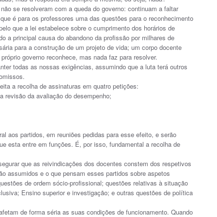
 não se resolveram com a queda do governo: continuam a faltar
 que é para os professores uma das questões para o reconhecimento
o pelo que a lei estabelece sobre o cumprimento dos horários de
o a principal causa do abandono da profissão por milhares de
ária para a construção de um projeto de vida; um corpo docente
próprio governo reconhece, mas nada faz para resolver.
nter todas as nossas exigências, assumindo que a luta terá outros
romissos.
eita a recolha de assinaturas em quatro petições:
e a revisão da avaliação do desempenho;
ral aos partidos, em reuniões pedidas para esse efeito, e serão
ue esta entre em funções. É, por isso, fundamental a recolha de
assegurar que as reivindicações dos docentes constem dos respetivos
são assumidos e o que pensam esses partidos sobre aspetos
uestões de ordem sócio-profissional; questões relativas à situação
siva; Ensino superior e investigação; e outras questões de política
 afetam de forma séria as suas condições de funcionamento. Quando