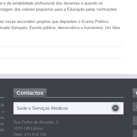
e e da estabilidade profissional dos docentes e quando os
tagem dos valores propostos para a Educação pelas instituições
or vezes escondem projetos que depredam o Ensino Público.
alvado Sampaio: Escola pública, democrática e humanista. Um fator
Contactos
OA
Sede e Serviços Médicos
s o
ido
Rua Fialho de Almeida, 3
nos
1070-128 Lisboa
 de
Telef: 213 819 100