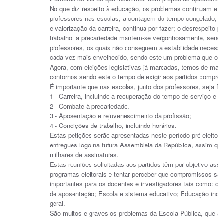
No que diz respeito à educação, os problemas continuam e
professores nas escolas; a contagem do tempo congelado,
e valorização da carreira, continua por fazer; o desrespeit
trabalho; a precariedade mantém-se vergonhosamente, send
professores, os quais não conseguem a estabilidade necess
cada vez mais envelhecido, sendo este um problema que o 
Agora, com eleições legislativas já marcadas, temos de ma
contornos sendo este o tempo de exigir aos partidos comp
É importante que nas escolas, junto dos professores, seja f
1 - Carreira, incluindo a recuperação do tempo de serviço 
2 - Combate à precariedade,
3 - Aposentação e rejuvenescimento da profissão;
4 - Condições de trabalho, incluindo horários.
Estas petições serão apresentadas neste período pré-eleito
entregues logo na futura Assembleia da República, assim q
milhares de assinaturas.
Estas reuniões solicitadas aos partidos têm por objetivo 
programas eleitorais e tentar perceber que compromissos 
importantes para os docentes e investigadores tais como: q
de aposentação; Escola e sistema educativo; Educação inclu
geral.
São muitos e graves os problemas da Escola Pública, que