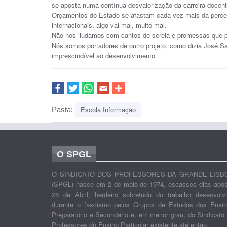
se aposta numa contínua desvalorização da carreira docent
Orçamentos do Estado se afastam cada vez mais da percen
internacionais, algo vai mal, muito mal.
Não nos iludamos com cantos de sereia e promessas que p
Nós somos portadores de outro projeto, como dizia José S
imprescindível ao desenvolvimento
Escola Informação
Pasta:
O SPGL
O SINDICATO DOS PROFESSORES DA GRANDE LISB
(SPGL) nasce em 2 de maio de 1974, escassos dias apó
25 de Abril, herdeiro sobretudo do trabalho desenvolv
durante o fascismo pelos Grupos de Estudos dos Ensi
Preparatório e Secundário e, em menor grau, do Sindicato
Professores do Ensino Particular existente até então.