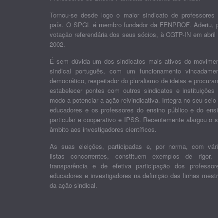
Tornou-se desde logo o maior sindicato de professores
país. O SPGL é membro fundador da FENPROF. Aderiu, 
votação referendária dos seus sócios, à CGTP-IN em abril
2002.
É sem dúvida um dos sindicatos mais ativos do movime
sindical português, com um funcionamento vincadame
democrático, respeitador do pluralismo de ideias e procura
estabelecer pontes com outros sindicatos e instituições
modo a potenciar a ação reivindicativa. Integra no seu seio
educadores e os professores do ensino público e do ens
particular e cooperativo e IPSS. Recentemente alargou o 
âmbito aos investigadores científicos.
As suas eleições, participadas e, por norma, com vár
listas concorrentes, constituem exemplos de rigor,
transparência e de efetiva participação dos professor
educadores e investigadores na definição das linhas mest
da ação sindical.