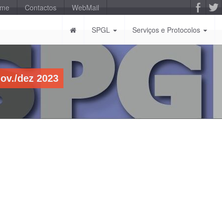
-me
Contactos
WebMail
SPGL
Serviços e Protocolos
ov./dez 2023