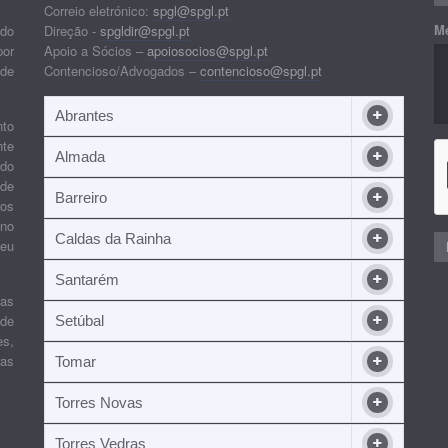
Correio eletrónico:
spgl@spgl.pt
M
 do
Direção -
spgldir@spgl.pt
por
Apoio a Sócios –
apoiosocios@spgl.pt
 de
Contencioso/Advogados –
contencioso@spgl.pt
Abrantes
nto
nte
Almada
ndo
 de
Barreiro
 os
ino
Caldas da Rainha
seu
Santarém
ias
 de
Setúbal
es,
ras
Tomar
Torres Novas
Torres Vedras