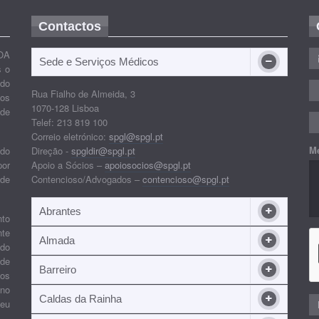
Contactos
OA
Sede e Serviços Médicos
s o
ido
Rua Fialho de Almeida, 3
nos
1070-128 Lisboa
 de
Telef: 213 819 100
Correio eletrónico:
spgl@spgl.pt
M
 do
Direção -
spgldir@spgl.pt
por
Apoio a Sócios –
apoiosocios@spgl.pt
 de
Contencioso/Advogados –
contencioso@spgl.pt
Abrantes
nto
nte
Almada
ndo
 de
Barreiro
 os
ino
Caldas da Rainha
seu