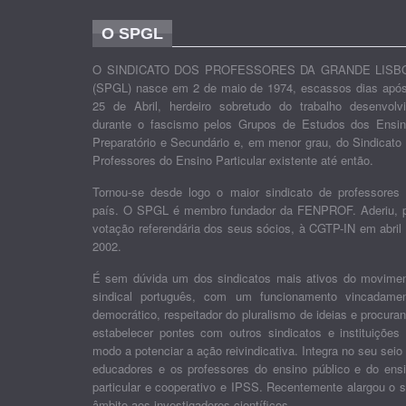
O SPGL
O SINDICATO DOS PROFESSORES DA GRANDE LISB
(SPGL) nasce em 2 de maio de 1974, escassos dias apó
25 de Abril, herdeiro sobretudo do trabalho desenvolv
durante o fascismo pelos Grupos de Estudos dos Ensi
Preparatório e Secundário e, em menor grau, do Sindicato
Professores do Ensino Particular existente até então.
Tornou-se desde logo o maior sindicato de professores
país. O SPGL é membro fundador da FENPROF. Aderiu, 
votação referendária dos seus sócios, à CGTP-IN em abril
2002.
É sem dúvida um dos sindicatos mais ativos do movime
sindical português, com um funcionamento vincadame
democrático, respeitador do pluralismo de ideias e procura
estabelecer pontes com outros sindicatos e instituições
modo a potenciar a ação reivindicativa. Integra no seu seio
educadores e os professores do ensino público e do ens
particular e cooperativo e IPSS. Recentemente alargou o 
âmbito aos investigadores científicos.