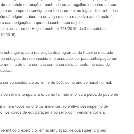
l, do exercício de funções mantendo-se as regalias inerentes ao seu
m do tempo de serviço para todos os efeitos legais. Dos referidos
 não dá origem a abertura de vaga e que a respetiva autorização é
 das obrigações a que o docente ficou sujeito.
seiro, constam do Regulamento nº 768/2019, de 3 de outubro
-10-2019).
:
no estrangeiro, para realização de programas de trabalho e estudo
ou estágios de reconhecido interesse público, para participação em
ação mínima de uma semana com o condicionamento, no caso do
ndadas.
á ser concedida até ao limite de 50% do horário semanal normal.
bolseiro é temporária e, como tal, não implica a perda do posto de
 mantem todos os direitos inerentes ao efetivo desempenho de
vo nos casos de equiparação a bolseiro com vencimento) e à
.
 permitido o exercício, em acumulação, de quaisquer funções