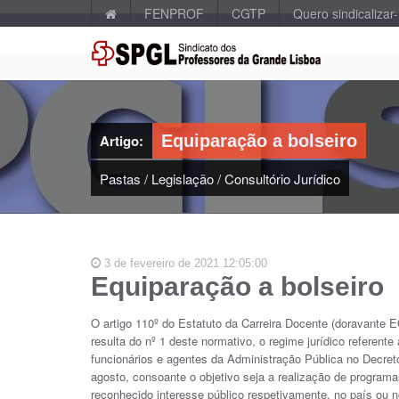
FENPROF
CGTP
Quero sindicalizar
Artigo:
Equiparação a bolseiro
Pastas
/
Legislação
/
Consultório Jurídico
3 de fevereiro de 2021 12:05:00
Equiparação a bolseiro
O artigo 110º do Estatuto da Carreira Docente (doravante 
resulta do nº 1 deste normativo, o regime jurídico referente
funcionários e agentes da Administração Pública no Decreto
agosto, consoante o objetivo seja a realização de programa
reconhecido interesse público respetivamente, no país ou n