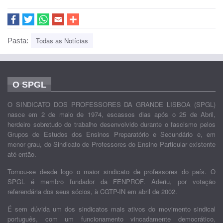
Todas as Notícias
Pasta:
O SPGL
O SINDICATO DOS PROFESSORES DA GRANDE LISBOA (SPGL)
nasce em 2 de maio de 1974, escassos dias após o 25 de Abril,
herdeiro sobretudo do trabalho desenvolvido durante o fascismo pelos
Grupos de Estudos dos Ensinos Preparatório e Secundário e, em
menor grau, do Sindicato de Professores do Ensino Particular existente
até então.
Tornou-se desde logo o maior sindicato de professores do país. O
SPGL é membro fundador da FENPROF. Aderiu, por votação
referendária dos seus sócios, à CGTP-IN em abril de 2002.
É sem dúvida um dos sindicatos mais ativos do movimento sindical
português, com um funcionamento vincadamente democrático,