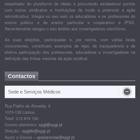
respeitador do pluralismo de ideias e procurando estabelecer pontes
com outros sindicatos e instituições de modo a potenciar a ação
reivindicativa. Integra no seu seio os educadores e os professores do
ensino público e do ensino particular e cooperativo e IPSS.
Recentemente alargou o seu âmbito aos investigadores científicos.
As suas eleições, participadas e, por norma, com várias listas
concorrentes, constituem exemplos de rigor, de transparência e de
efetiva participação dos professores, educadores e investigadores na
definição das linhas mestras da ação sindical.
Contactos
Sede e Serviços Médicos
Rua Fialho de Almeida, 3
1070-128 Lisboa
Telef: 213 819 100
Correio eletrónico:
spgl@spgl.pt
Direção -
spgldir@spgl.pt
Apoio a Sócios –
apoiosocios@spgl.pt