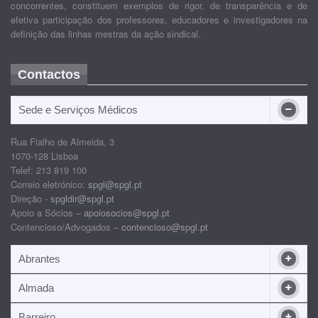
concorrentes, constituem exemplos de rigor, de transparência e de
efetiva participação dos professores, educadores e investigadores na
definição das linhas mestras da ação sindical.
Contactos
Sede e Serviços Médicos
Rua Fialho de Almeida, 3
1070-128 Lisboa
Telef: 213 819 100
Correio eletrónico:
spgl@spgl.pt
Direção -
spgldir@spgl.pt
Apoio a Sócios –
apoiosocios@spgl.pt
Contencioso/Advogados –
contencioso@spgl.pt
Abrantes
Almada
Barreiro