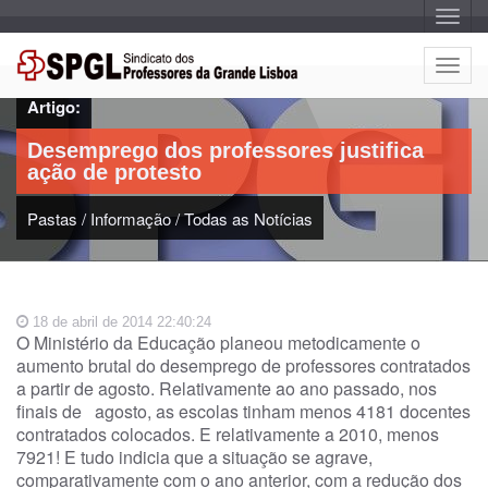
A
l
t
e
A
r
l
n
Artigo:
a
t
r
e
n
Desemprego dos professores justifica
a
r
v
ação de protesto
n
e
g
a
a
Pastas
/
Informação
/
Todas as Notícias
r
ç
n
ã
o
a
v
e
18 de abril de 2014 22:40:24
g
O Ministério da Educação planeou metodicamente o
a
aumento brutal do desemprego de professores contratados
ç
a partir de agosto. Relativamente ao ano passado, nos
ã
finais de agosto, as escolas tinham menos 4181 docentes
o
contratados colocados. E relativamente a 2010, menos
7921! E tudo indicia que a situação se agrave,
comparativamente com o ano anterior, com a redução dos