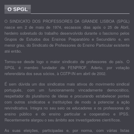
O SPGL
O SINDICATO DOS PROFESSORES DA GRANDE LISBOA (SPGL)
nasce em 2 de maio de 1974, escassos dias após o 25 de Abril,
herdeiro sobretudo do trabalho desenvolvido durante o fascismo pelos
Grupos de Estudos dos Ensinos Preparatório e Secundário e, em
menor grau, do Sindicato de Professores do Ensino Particular existente
até então.
Tornou-se desde logo o maior sindicato de professores do país. O
SPGL é membro fundador da FENPROF. Aderiu, por votação
referendária dos seus sócios, à CGTP-IN em abril de 2002.
É sem dúvida um dos sindicatos mais ativos do movimento sindical
português, com um funcionamento vincadamente democrático,
respeitador do pluralismo de ideias e procurando estabelecer pontes
com outros sindicatos e instituições de modo a potenciar a ação
reivindicativa. Integra no seu seio os educadores e os professores do
ensino público e do ensino particular e cooperativo e IPSS.
Recentemente alargou o seu âmbito aos investigadores científicos.
As suas eleições, participadas e, por norma, com várias listas