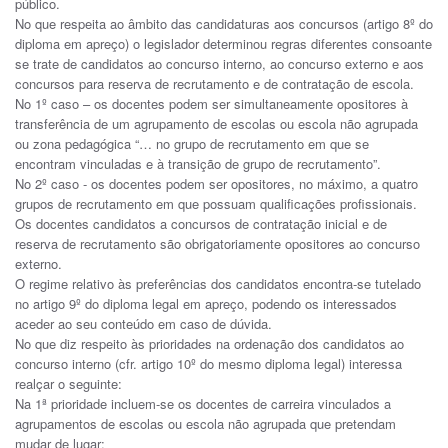
público.
No que respeita ao âmbito das candidaturas aos concursos (artigo 8º do
diploma em apreço) o legislador determinou regras diferentes consoante
se trate de candidatos ao concurso interno, ao concurso externo e aos
concursos para reserva de recrutamento e de contratação de escola.
No 1º caso – os docentes podem ser simultaneamente opositores à
transferência de um agrupamento de escolas ou escola não agrupada
ou zona pedagógica “… no grupo de recrutamento em que se
encontram vinculadas e à transição de grupo de recrutamento”.
No 2º caso - os docentes podem ser opositores, no máximo, a quatro
grupos de recrutamento em que possuam qualificações profissionais.
Os docentes candidatos a concursos de contratação inicial e de
reserva de recrutamento são obrigatoriamente opositores ao concurso
externo.
O regime relativo às preferências dos candidatos encontra-se tutelado
no artigo 9º do diploma legal em apreço, podendo os interessados
aceder ao seu conteúdo em caso de dúvida.
No que diz respeito às prioridades na ordenação dos candidatos ao
concurso interno (cfr. artigo 10º do mesmo diploma legal) interessa
realçar o seguinte:
Na 1ª prioridade incluem-se os docentes de carreira vinculados a
agrupamentos de escolas ou escola não agrupada que pretendam
mudar de lugar;