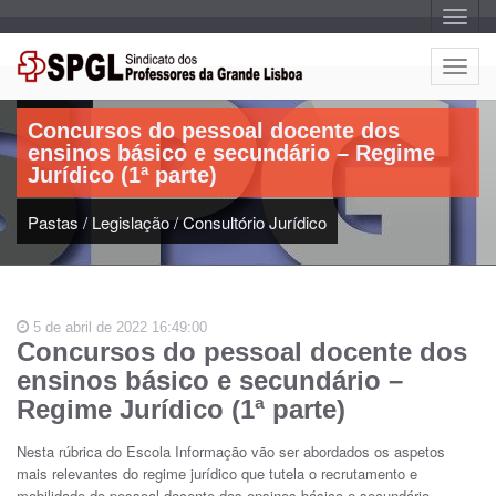
A
l
t
e
A
r
Artigo:
l
n
a
t
r
Concursos do pessoal docente dos
e
n
ensinos básico e secundário – Regime
a
r
v
Jurídico (1ª parte)
n
e
g
a
a
Pastas
/
Legislação
/
Consultório Jurídico
r
ç
n
ã
o
a
v
e
5 de abril de 2022 16:49:00
g
Concursos do pessoal docente dos
a
ensinos básico e secundário –
ç
ã
Regime Jurídico (1ª parte)
o
Nesta rúbrica do Escola Informação vão ser abordados os aspetos
mais relevantes do regime jurídico que tutela o recrutamento e
mobilidade do pessoal docente dos ensinos básico e secundário