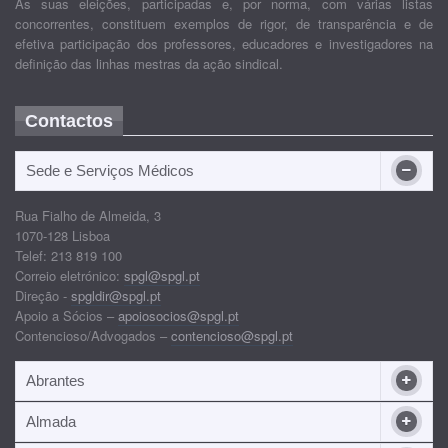
As suas eleições, participadas e, por norma, com várias listas
concorrentes, constituem exemplos de rigor, de transparência e de
efetiva participação dos professores, educadores e investigadores na
definição das linhas mestras da ação sindical.
Contactos
Sede e Serviços Médicos
Rua Fialho de Almeida, 3
1070-128 Lisboa
Telef: 213 819 100
Correio eletrónico:
spgl@spgl.pt
Direção -
spgldir@spgl.pt
Apoio a Sócios –
apoiosocios@spgl.pt
Contencioso/Advogados –
contencioso@spgl.pt
Abrantes
Almada