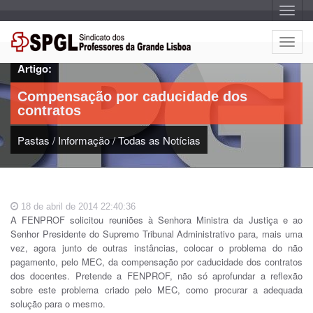
A
l
t
e
A
r
l
n
Artigo:
a
t
r
e
n
Compensação por caducidade dos
a
r
v
contratos
n
e
g
a
a
Pastas
/
Informação
/
Todas as Notícias
r
ç
n
ã
o
a
v
e
18 de abril de 2014 22:40:36
g
A FENPROF solicitou reuniões à Senhora Ministra da Justiça e ao
a
Senhor Presidente do Supremo Tribunal Administrativo para, mais uma
ç
vez, agora junto de outras instâncias, colocar o problema do não
ã
pagamento, pelo MEC, da compensação por caducidade dos contratos
o
dos docentes. Pretende a FENPROF, não só aprofundar a reflexão
sobre este problema criado pelo MEC, como procurar a adequada
solução para o mesmo.