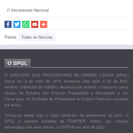
O Secretariado Nacional
Todas as Notícias
Pasta:
O SPGL
O SINDICATO DOS PROFESSORES DA GRANDE LISBOA (SPGL)
nasce em 2 de maio de 1974, escassos dias após o 25 de Abril,
herdeiro sobretudo do trabalho desenvolvido durante o fascismo pelos
Grupos de Estudos dos Ensinos Preparatório e Secundário e, em
menor grau, do Sindicato de Professores do Ensino Particular existente
até então.
Tornou-se desde logo o maior sindicato de professores do país. O
SPGL é membro fundador da FENPROF. Aderiu, por votação
referendária dos seus sócios, à CGTP-IN em abril de 2002.