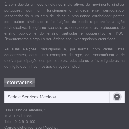
É sem dúvida um dos sindicatos mais ativos do movimento sindical
português, com um funcionamento vincadamente democrático,
respeitador do pluralismo de ideias e procurando estabelecer pontes
com outros sindicatos e instituições de modo a potenciar a ação
reivindicativa. Integra no seu seio os educadores e os professores do
ensino público e do ensino particular e cooperativo e IPSS.
Recentemente alargou o seu âmbito aos investigadores científicos.
As suas eleições, participadas e, por norma, com várias listas
concorrentes, constituem exemplos de rigor, de transparência e de
efetiva participação dos professores, educadores e investigadores na
definição das linhas mestras da ação sindical.
Contactos
Sede e Serviços Médicos
Rua Fialho de Almeida, 3
1070-128 Lisboa
Telef: 213 819 100
Correio eletrónico:
spgl@spgl.pt