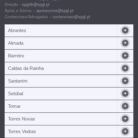
Direção -
spgldir@spgl.pt
Apoio a Sócios –
apoiosocios@spgl.pt
Contencioso/Advogados –
contencioso@spgl.pt
Abrantes
Almada
Barreiro
Caldas da Rainha
Santarém
Setúbal
Tomar
Torres Novas
Torres Vedras