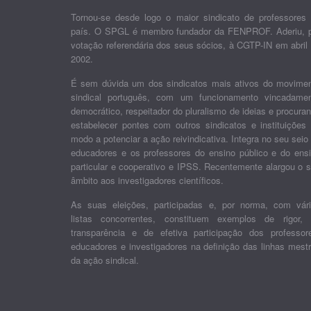
Tornou-se desde logo o maior sindicato de professores
país. O SPGL é membro fundador da FENPROF. Aderiu, 
votação referendária dos seus sócios, à CGTP-IN em abril
2002.
É sem dúvida um dos sindicatos mais ativos do movime
sindical português, com um funcionamento vincadame
democrático, respeitador do pluralismo de ideias e procura
estabelecer pontes com outros sindicatos e instituições
modo a potenciar a ação reivindicativa. Integra no seu seio
educadores e os professores do ensino público e do ens
particular e cooperativo e IPSS. Recentemente alargou o 
âmbito aos investigadores científicos.
As suas eleições, participadas e, por norma, com vár
listas concorrentes, constituem exemplos de rigor,
transparência e de efetiva participação dos professor
educadores e investigadores na definição das linhas mest
da ação sindical.