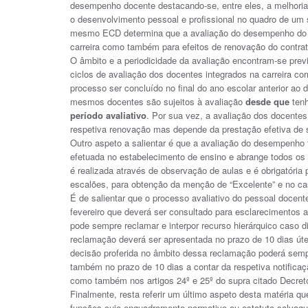
desempenho docente destacando-se, entre eles, a melhoria
o desenvolvimento pessoal e profissional no quadro de um 
mesmo ECD determina que a avaliação do desempenho do pe
carreira como também para efeitos de renovação do contra
O âmbito e a periodicidade da avaliação encontram-se pre
ciclos de avaliação dos docentes integrados na carreira c
processo ser concluído no final do ano escolar anterior ao
mesmos docentes são sujeitos à avaliação
desde que
tenh
período avaliativo
. Por sua vez, a avaliação dos docentes 
respetiva renovação mas depende da prestação efetiva de 
Outro aspeto a salientar é que a avaliação do desempenho t
efetuada no estabelecimento de ensino e abrange todos os 
é realizada através de observação de aulas e é obrigatória
escalões, para obtenção da menção de “Excelente” e no ca
É de salientar que o processo avaliativo do pessoal docen
fevereiro que deverá ser consultado para esclarecimentos a
pode sempre reclamar e interpor recurso hierárquico caso d
reclamação deverá ser apresentada no prazo de 10 dias útei
decisão proferida no âmbito dessa reclamação poderá sempr
também no prazo de 10 dias a contar da respetiva notificaçã
como também nos artigos 24º e 25º do supra citado Decret
Finalmente, resta referir um último aspeto desta matéria 
funções cujo enquadramento normativo ou estatuto salvagua