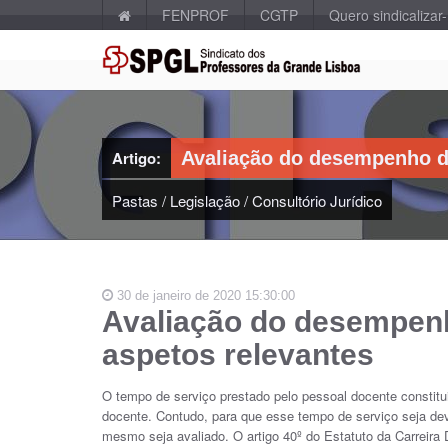
FENPROF
CGTP
Quero sindicalizar
Artigo:
Avaliação do desempenho do
Pastas
/
Legislação
/
Consultório Jurídico
30 de janeiro de 2020 15:30:00
Avaliação do desempenh
aspetos relevantes
O tempo de serviço prestado pelo pessoal docente constitu
docente. Contudo, para que esse tempo de serviço seja dev
mesmo seja avaliado. O artigo 40º do Estatuto da Carreira 