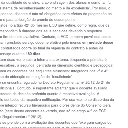
 da qualidade do ensino, a aprendizagem dos alunos e como tal, “…
sistema de reconhecimento do mérito e da excelência”. Por isso, o
ssoal docente é não só obrigatória para efeitos da progressão na
to e para atribuição do prémio de desempenho.
vistos no artigo 42º do mesmo ECD que define, como regra, que os
orrespondem à duração dos seus escalões devendo o respetivo
 do fim do ciclo avaliativo. Contudo, o ECD também prevê que esses
am prestado serviço docente efetivo pelo menos
em metade desse
contratados ocorre no final da vigência do contrato e antes da
serviço durante
180 dias
.
em duas vertentes: a interna e a externa. Enquanto a primeira é
escalões, a segunda (centrada na dimensão cientifico e pedagógica)
 para os docentes nas seguintes situações: integrados nos 2º e 4º
so de obtenção de menção de “Insuficiente”.
te se encontra regulado no Decreto Regulamentar nº 26/12 de 21 de
dicionais. Contudo, é importante adiantar que o docente avaliado
iscorde da decisão proferida quanto à respetiva avaliação. A
s contados da respetiva notificação. Por sua vez, e se discordou da
e interpor recurso hierárquico para o presidente do Conselho Geral,
o (este direito encontra-se vertido, não só no artigo 47º do ECD
o Regulamentar nº 26/12).
que se prende com a avaliação dos docentes que “exerçam cargos ou
rde o direito de progressão na carreira de origem e não tenham