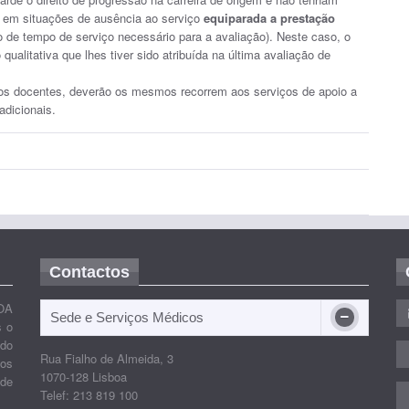
m em situações de ausência ao serviço
equiparada a prestação
ito de tempo de serviço necessário para a avaliação). Neste caso, o
alitativa que lhes tiver sido atribuída na última avaliação de
 os docentes, deverão os mesmos recorrem aos serviços de apoio a
dicionais.
Contactos
OA
Sede e Serviços Médicos
s o
ido
Rua Fialho de Almeida, 3
nos
1070-128 Lisboa
 de
Telef: 213 819 100