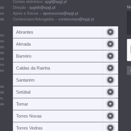
Correio eletrónico:
spgl@spgl.pt
M
 do
Direção -
spgldir@spgl.pt
por
Apoio a Sócios –
apoiosocios@spgl.pt
 de
Contencioso/Advogados –
contencioso@spgl.pt
Abrantes
nto
nte
Almada
ndo
 de
Barreiro
 os
ino
Caldas da Rainha
seu
Santarém
ias
 de
Setúbal
es,
ras
Tomar
Torres Novas
Torres Vedras