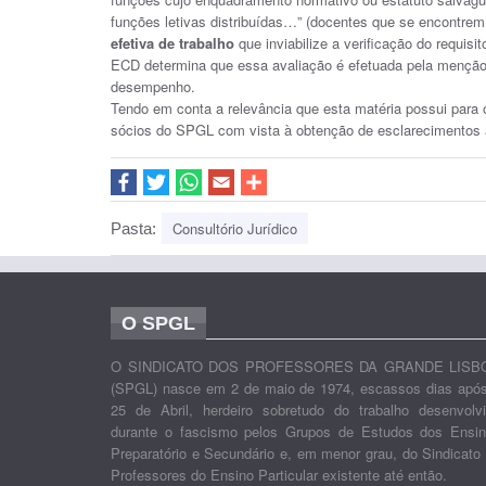
funções letivas distribuídas…” (docentes que se encontre
efetiva de trabalho
que inviabilize a verificação do requis
ECD determina que essa avaliação é efetuada pela menção qu
desempenho.
Tendo em conta a relevância que esta matéria possui para
sócios do SPGL com vista à obtenção de esclarecimentos a
Consultório Jurídico
Pasta:
O SPGL
O SINDICATO DOS PROFESSORES DA GRANDE LISB
(SPGL) nasce em 2 de maio de 1974, escassos dias apó
25 de Abril, herdeiro sobretudo do trabalho desenvolv
durante o fascismo pelos Grupos de Estudos dos Ensi
Preparatório e Secundário e, em menor grau, do Sindicato
Professores do Ensino Particular existente até então.