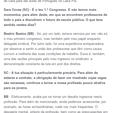
de Gaia para dar aulas de Português na Casa Pia.
Sara Covas (SC) - É o teu 1.º Congresso. E não temos mais
momentos, para além deste, em que se encontrem professores de
todo o país a discutirem o futuro da escola pública. O que tens
sentido nestes dias?
Beatriz Bastos (BB)
- Se, por um lado, estava nervosa por ser, não só,
o meu primeiro congresso, mas também pelo meu papel enquanto
delegada sindical. Por outro lado, foi uma experiência enriquecedora,
por observar e sentir a união dos professores que têm como causa
comum a melhoria das suas condições de trabalho. Essa é, também,
uma das razões principais pelo meu ingresso no sindicato: a
demonstração constante da luta em prol dos direitos.
SC - A tua situação é particularmente precária. Para além de
estares a contrato, a obrigação de fazer um mestrado cujas vagas
são escassas, continua a tornar a nossa profissão pouco atrativa
para os jovens.
BB
- Efetivamente, acaba por se tornar um desafio ingressar nesta
profissão. Para além do mencionado, ainda podemos acrescentar, por
exemplo, as horas extraordinárias, cada vez mais frequentes. O
desgaste mental, próprio da profissão, bem como as preocupações em