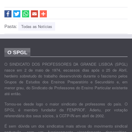
Todas as Notícias
Pasta:
O SPGL
O SINDICATO DOS PROFESSORES DA GRANDE LISBOA (SPGL)
nasce em 2 de maio de 1974, escassos dias após o 25 de Abril,
herdeiro sobretudo do trabalho desenvolvido durante o fascismo pelos
Grupos de Estudos dos Ensinos Preparatório e Secundário e, em
menor grau, do Sindicato de Professores do Ensino Particular existente
até então.
Tornou-se desde logo o maior sindicato de professores do país. O
SPGL é membro fundador da FENPROF. Aderiu, por votação
referendária dos seus sócios, à CGTP-IN em abril de 2002.
É sem dúvida um dos sindicatos mais ativos do movimento sindical
português, com um funcionamento vincadamente democrático,