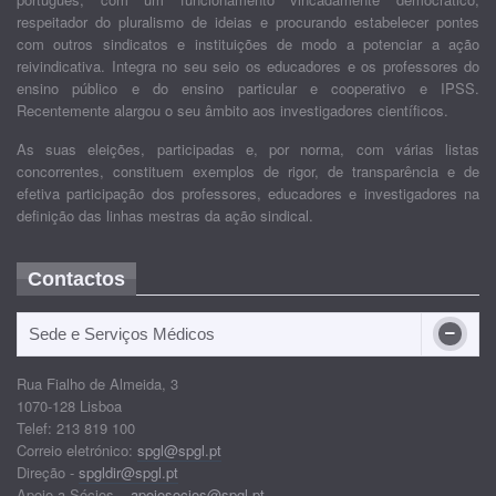
respeitador do pluralismo de ideias e procurando estabelecer pontes
com outros sindicatos e instituições de modo a potenciar a ação
reivindicativa. Integra no seu seio os educadores e os professores do
ensino público e do ensino particular e cooperativo e IPSS.
Recentemente alargou o seu âmbito aos investigadores científicos.
As suas eleições, participadas e, por norma, com várias listas
concorrentes, constituem exemplos de rigor, de transparência e de
efetiva participação dos professores, educadores e investigadores na
definição das linhas mestras da ação sindical.
Contactos
Sede e Serviços Médicos
Rua Fialho de Almeida, 3
1070-128 Lisboa
Telef: 213 819 100
Correio eletrónico:
spgl@spgl.pt
Direção -
spgldir@spgl.pt
Apoio a Sócios –
apoiosocios@spgl.pt