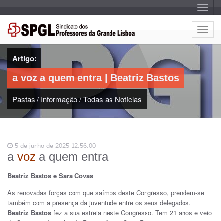
A
l
t
e
A
r
l
n
a
t
r
Artigo:
e
n
a
r
v
a voz a quem entra | Beatriz Bastos
n
e
g
a
a
Pastas
/
Informação
/
Todas as Notícias
r
ç
n
ã
o
a
v
e
5 de junho de 2025 12:56:00
g
a
voz
a quem entra
a
ç
Beatriz Bastos e Sara Covas
ã
o
As renovadas forças com que saímos deste Congresso, prendem-se
também com a presença da juventude entre os seus delegados.
Beatriz Bastos
fez a sua estreia neste Congresso. Tem 21 anos e veio